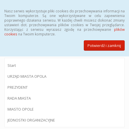
Menu
Nasz serwis wykorzystuje pliki cookies do przechowywania informacji na
Twoim komputerze. Są one wykorzystywane w celu zapewnienia
poprawnego działania serwisu. W każdej chwili możesz dokonać zmiany
ustawień dot. przechowywania plików cookies w Twojej przeglądarce.
Korzystając z serwisu wyrażasz zgodę na przechowywanie
plików
BIULETYN INFORMACJI PUBLICZNEJ
cookies
na Twoim komputerze.
Urzędu Miasta Opola
Potwierdź i zamknij
Start
URZĄD MIASTA OPOLA
PREZYDENT
RADA MIASTA
MIASTO OPOLE
JEDNOSTKI ORGANIZACYJNE