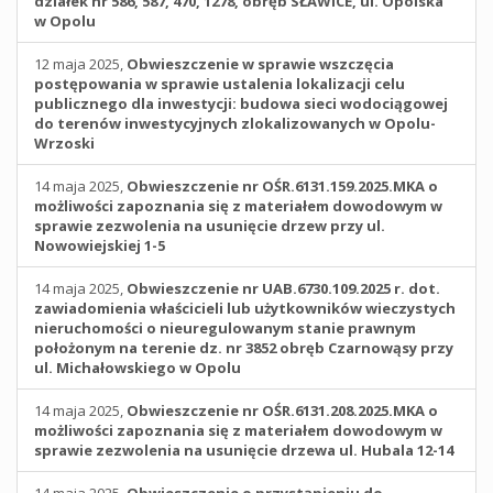
działek nr 586, 587, 470, 1278, obręb SŁAWICE, ul. Opolska
w Opolu
12 maja 2025,
Obwieszczenie w sprawie wszczęcia
postępowania w sprawie ustalenia lokalizacji celu
publicznego dla inwestycji: budowa sieci wodociągowej
do terenów inwestycyjnych zlokalizowanych w Opolu-
Wrzoski
14 maja 2025,
Obwieszczenie nr OŚR.6131.159.2025.MKA o
możliwości zapoznania się z materiałem dowodowym w
sprawie zezwolenia na usunięcie drzew przy ul.
Nowowiejskiej 1-5
14 maja 2025,
Obwieszczenie nr UAB.6730.109.2025 r. dot.
zawiadomienia właścicieli lub użytkowników wieczystych
nieruchomości o nieuregulowanym stanie prawnym
położonym na terenie dz. nr 3852 obręb Czarnowąsy przy
ul. Michałowskiego w Opolu
14 maja 2025,
Obwieszczenie nr OŚR.6131.208.2025.MKA o
możliwości zapoznania się z materiałem dowodowym w
sprawie zezwolenia na usunięcie drzewa ul. Hubala 12-14