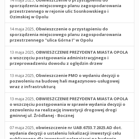
14 maja 2025,
Obwieszczenie o przystąpieniu do
sporządzenia miejscowego planu zagospodarowania
przestrzennego w rejonie ulic Sosnkowskiego i
Ozimskiej w Opolu
14 maja 2025,
Obwieszczenie o przystąpieniu do
sporządzenia miejscowego planu zagospodarowania
przestrzennego "ulica Górna I" w Opolu
13 maja 2025,
OBWIESZCZENIE PREZYDENTA MIASTA OPOLA
o wszczęciu postępowania administracyjnego i
przeprowadzeniu dowodu z oględzin drzew
13 maja 2025,
Obwieszczenie PMO o wydaniu decyzji o
pozwoleniu na budowę hali magazynowo-usługowej
wraz z infrastrukturą
13 maja 2025,
OBWIESZCZENIE PREZYDENTA MIASTA OPOLA
o wszczęciu postępowania w sprawie wydania decyzji o
zezwoleniu na realizację inwestycji drogowej drogi
gminnej ul. Źródlanej - Bocznej
07 maja 2025,
obwieszczenie nr UAB.6733.7.2025.AD dot.
wydania decyzji o ustaleniu lokalizacji inwestycji celu
publicznego dla inwestycji polegającej na budowie