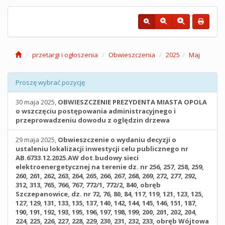
przetargi i ogłoszenia
Obwieszczenia
2025
Maj
Proszę wybrać pozycję
30 maja 2025,
OBWIESZCZENIE PREZYDENTA MIASTA OPOLA
o wszczęciu postępowania administracyjnego i
przeprowadzeniu dowodu z oględzin drzewa
29 maja 2025,
Obwieszczenie o wydaniu decyzji o
ustaleniu lokalizacji inwestycji celu publicznego nr
AB.6733.12.2025.AW dot.budowy sieci
elektroenergetycznej na terenie dz. nr 256, 257, 258, 259,
260, 261, 262, 263, 264, 265, 266, 267, 268, 269, 272, 277, 292,
312, 313, 765, 766, 767, 772/1, 772/2, 840, obręb
Szczepanowice, dz. nr 72, 76, 80, 84, 117, 119, 121, 123, 125,
127, 129, 131, 133, 135, 137, 140, 142, 144, 145, 146, 151, 187,
190, 191, 192, 193, 195, 196, 197, 198, 199, 200, 201, 202, 204,
224, 225, 226, 227, 228, 229, 230, 231, 232, 233, obręb Wójtowa