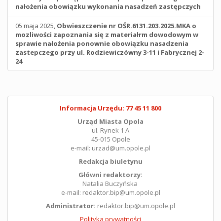
nałożenia obowiązku wykonania nasadzeń zastępczych
05 maja 2025,
Obwieszczenie nr OŚR.6131.203.2025.MKA o
mozliwości zapoznania się z materiałrm dowodowym w
sprawie nałożenia ponownie obowiązku nasadzenia
zastepczego przy ul. Rodziewiczówny 3-11 i Fabrycznej 2-
24
Informacja Urzędu: 77 45 11 800
Urząd Miasta Opola
ul. Rynek 1 A
45-015 Opole
e-mail: urzad@um.opole.pl
Redakcja biuletynu
Główni redaktorzy:
Natalia Buczyńska
e-mail: redaktor.bip@um.opole.pl
Administrator:
redaktor.bip@um.opole.pl
Polityka prywatności