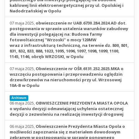
kablowej linii elektroenergetycznej przy ul. Opolskiej i
Nadodrzańskiej w Opolu
07 maja 2025,
obwieszczenie nr UAB.6730.284.2024.AD dot.
postępowania w sprawie ustalenia warunków zabudowy
dla inwestycji polegającej na: Budowa farmy
fotowoltaicznej "Wrzoski" o mocy 120MW
wraz z infrastrukturą techniczną, na terenie dz. 800, 801,
831, 832, 833, 888, 1023, 1095, 1096, 1097, 1098, 1099, 1100,
1145, 1146, obręb WRZOSKI, w Opolu
07 maja 2025,
Obwieszczenie nr OŚR.6131.252.2025.MKA o
wszczęciu postępowania i przeprowadzeniu oględzin
drzew/krzewów na nieruchomości przy ul. Wrzosowej
10A-B w Opolu
Archiwum
06 maja 2025,
OBWIESZCZENIE PREZYDENTA MIASTA OPOLA
o wydaniu decyzji odmawiającej uchylenia ostatecznej
decyzji o zezwoleniu na realizację inwestycji drogowej
06 maja 2025,
Obwieszczenie Prezydenta Miasta Opola o
możliwości zapoznania się z materiałem dowodowym
zebranym w postępowaniu w sprawie ponownego