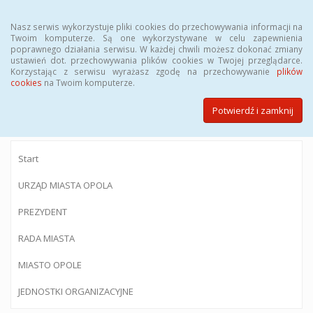
Menu
Nasz serwis wykorzystuje pliki cookies do przechowywania informacji na
Twoim komputerze. Są one wykorzystywane w celu zapewnienia
poprawnego działania serwisu. W każdej chwili możesz dokonać zmiany
ustawień dot. przechowywania plików cookies w Twojej przeglądarce.
Korzystając z serwisu wyrażasz zgodę na przechowywanie
plików
BIULETYN INFORMACJI PUBLICZNEJ
cookies
na Twoim komputerze.
Urzędu Miasta Opola
Potwierdź i zamknij
Start
URZĄD MIASTA OPOLA
PREZYDENT
RADA MIASTA
MIASTO OPOLE
JEDNOSTKI ORGANIZACYJNE