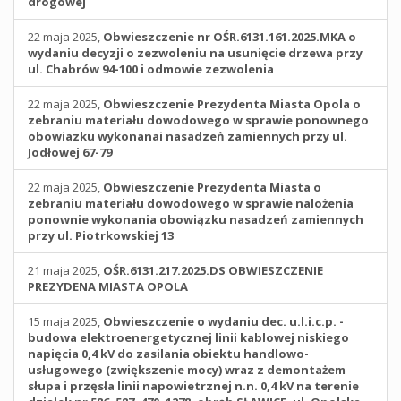
drogowej
22 maja 2025,
Obwieszczenie nr OŚR.6131.161.2025.MKA o
wydaniu decyzji o zezwoleniu na usunięcie drzewa przy
ul. Chabrów 94-100 i odmowie zezwolenia
22 maja 2025,
Obwieszczenie Prezydenta Miasta Opola o
zebraniu materiału dowodowego w sprawie ponownego
obowiazku wykonanai nasadzeń zamiennych przy ul.
Jodłowej 67-79
22 maja 2025,
Obwieszczenie Prezydenta Miasta o
zebraniu materiału dowodowego w sprawie nalożenia
ponownie wykonania obowiązku nasadzeń zamiennych
przy ul. Piotrkowskiej 13
21 maja 2025,
OŚR.6131.217.2025.DS OBWIESZCZENIE
PREZYDENA MIASTA OPOLA
15 maja 2025,
Obwieszczenie o wydaniu dec. u.l.i.c.p. -
budowa elektroenergetycznej linii kablowej niskiego
napięcia 0,4 kV do zasilania obiektu handlowo-
usługowego (zwiększenie mocy) wraz z demontażem
słupa i przęsła linii napowietrznej n.n. 0,4 kV na terenie