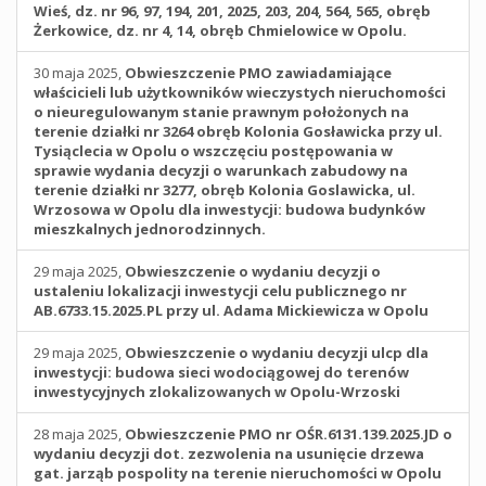
Wieś, dz. nr 96, 97, 194, 201, 2025, 203, 204, 564, 565, obręb
Żerkowice, dz. nr 4, 14, obręb Chmielowice w Opolu.
30 maja 2025,
Obwieszczenie PMO zawiadamiające
właścicieli lub użytkowników wieczystych nieruchomości
o nieuregulowanym stanie prawnym położonych na
terenie działki nr 3264 obręb Kolonia Gosławicka przy ul.
Tysiąclecia w Opolu o wszczęciu postępowania w
sprawie wydania decyzji o warunkach zabudowy na
terenie działki nr 3277, obręb Kolonia Goslawicka, ul.
Wrzosowa w Opolu dla inwestycji: budowa budynków
mieszkalnych jednorodzinnych.
29 maja 2025,
Obwieszczenie o wydaniu decyzji o
ustaleniu lokalizacji inwestycji celu publicznego nr
AB.6733.15.2025.PL przy ul. Adama Mickiewicza w Opolu
29 maja 2025,
Obwieszczenie o wydaniu decyzji ulcp dla
inwestycji: budowa sieci wodociągowej do terenów
inwestycyjnych zlokalizowanych w Opolu-Wrzoski
28 maja 2025,
Obwieszczenie PMO nr OŚR.6131.139.2025.JD o
wydaniu decyzji dot. zezwolenia na usunięcie drzewa
gat. jarząb pospolity na terenie nieruchomości w Opolu