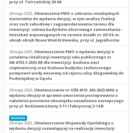
przy ul. Tatrzańskiej 26-64
28 maja 2025,
Obwieszenie PMO o zebraniu niezbędnych
materiałów do wydania decyzji, w tym analiza funkcji
oraz cech zabudowy i zagospodarowania terenu dla
inwestycji: udowa budynków zbiorowego zamieszkania -
mieszkań wspomaganych na terenie działki nr 2314 k.m.
obręb obręb Nowa Wieś Królewska, przy ul. Jagiellonów
28 maja 2025,
Obwieszczenie PMO o wydaniu decyzji o
ustaleniu lokalizacji inwestycji celu publicznego nr
AB.6733.5.2025.KR dla inwestycji: budowa sieci
ciepłowniczej oraz budowa budynku technicznego
pompowni wody sieciowej od rejonu ulicy Głogowskiej do
Podmiejskiej w Opolu
28 maja 2025,
Obwieszczenie nr OŚR.6131.203.2025.MKA o
wydaniu decyzji w sprawie umorzenia postepowania o
nałożenie ponownie obowiązku nasadzenia zastepczego
przy ul. Rodziewiczówny 3-11 i Fabrycznej 2-14 B
Archiwum
28 maja 2025,
Obwieszczenie Wojewody Opolskiego o
wydaniu decyzji zezwalającej na realizację inwestycji