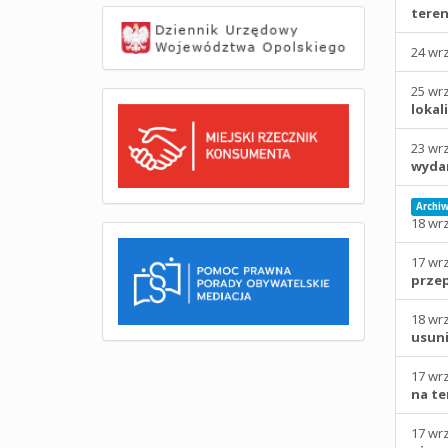
teren
24 wr
25 wr
lokal
23 wr
wydan
Archi
18 wr
17 wr
prze
18 wr
usuni
17 wr
na te
17 wr