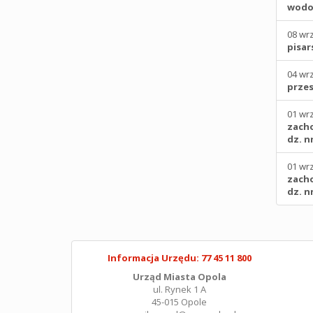
wodoc
08 wr
pisar
04 wr
przes
01 wr
zacho
dz. n
01 wr
zacho
dz. n
Informacja Urzędu: 77 45 11 800
Urząd Miasta Opola
ul. Rynek 1 A
45-015 Opole