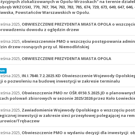
tycyjnych zlokalizowanych w Opolu-Wrzoskach" na terenie działek nr: 7
obręb WRZOSKI, 770, 767, 764, 763, 783, 785, 674, 729, 673, 649, 647, 6
ławska, Powstańców Warszawskich w Opolu.
ześnia 2025,
OBWIESZCZENIE PREZYDENTA MIASTA OPOLA o wszczęciu
prowadzeniu dowodu z oględzin drzew
ześnia 2025,
obwieszczenmie PMO o wszczęciu postępowania admini
zin drzew rosnących przy ul. Niemodlińskiej
ześnia 2025,
OBWIESZCZENIE PREZYDENTA MIASTA OPOLA
wum
ześnia 2025,
IN.I.7840.7.2.2025.KD Obwieszczenie Wojewody Opolski
ji o pozwoleniu na budowę inwestycji w zakresie terminalu
ześnia 2025,
Obwieszczenie PMO nr OŚR.6150.5.2025.JD o planowanyc
cach polowań zbiorowych w sezonie 2025/2026 przez Koło Łowieckie
ześnia 2025,
Zawiadomienie Wojewody Opolskiego o wszczęciu postęp
egicznej inwestycji w zakresie sieci przesyłowej polegającej na remo
kurowice/Trębaczew
ześnia 2025,
Obwieszczenie PMO o wydaniu decyzji dla inwestycji: ob