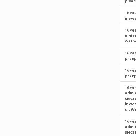
pisar
16 wr
inwes
16 wr
o nie
w Opo
16 wr
prze
16 wr
przep
16 wr
admin
sieci
inwes
ul. W
16 wr
admin
sieci