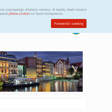
Szukaj
nia poprawnego działania serwisu. W każdej chwili możesz
ywanie
plików cookies
na Twoim komputerze.
Potwierdź i zamknij