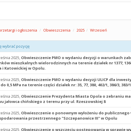
przetargi i ogłoszenia
Obwieszczenia
2025
Wrzesień
ę wybrać pozycję
ześnia 2025,
Obwieszczenie PMO o wydaniu decyzji o warunkach zabu
ków mieszkalnych wielorodzinnych na terenie działek nr 1377, 1366 o
a i Katowickiej w Opolu.
ześnia 2025,
Obwieszczenie PMO o wydaniu decyzji ULICP dla inwestyc
 do 0,5 MPa na terenie części działek nr: 35, 77, 380, 402/1, 386/3, 38
ześnia 2025,
Obwieszczenie Prezydenta Miasta Opola o zebraniu ma
u jałowca chińskiego z terenu przy ul. Rzeszowskiej 8
ześnia 2025,
Obwieszczenie o ponownym wyłożeniu do publicznego 
podarowania przestrzennego "Szczepanowice III" w Opolu
ześnia 2025,
Obwieszczenie o wszczęciu postępowania w sprawie wyd