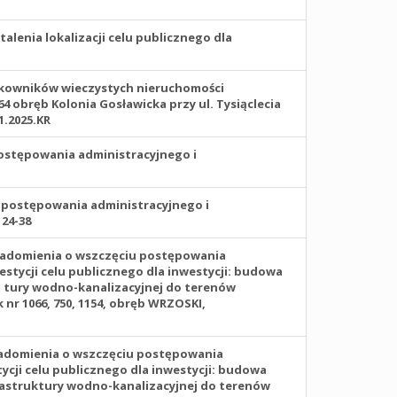
lenia lokalizacji celu publicznego dla
tkowników wieczystych nieruchomości
 obręb Kolonia Gosławicka przy ul. Tysiąclecia
1.2025.KR
ostępowania administracyjnego i
u postępowania administracyjnego i
24-38
wiadomienia o wszczęciu postępowania
estycji celu publicznego dla inwestycji: budowa
 tury wodno-kanalizacyjnej do terenów
nr 1066, 750, 1154, obręb WRZOSKI,
wiadomienia o wszczęciu postępowania
tycji celu publicznego dla inwestycji: budowa
frastruktury wodno-kanalizacyjnej do terenów