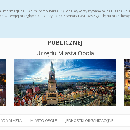
alny BIP
Polityka plików cookies
a informacji na Twoim komputerze. Są one wykorzystywane w celu zapewnie
es w Twojej przeglądarce. Korzystając z serwisu wyrażasz zgodę na przechow
BIULETYN INFORMACJI
PUBLICZNEJ
Urzędu Miasta Opola
RADA MIASTA
MIASTO OPOLE
JEDNOSTKI ORGANIZACYJNE