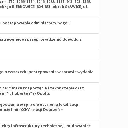
50, 1066, 1154, 1046, 1088, 1155, 943, 503, 1368,
46, obręb BIERKOWICE, 824, 851, obręb SŁAWICE, ul.
 postępowania administracyjnego i
stracyjnego i przeprowadzeniu dowodu z
ego o wszczęciu postępowania w sprawie wydania
h terminach rozpoczęcia i zakończenia oraz
 nr 1 „Hubertus” w Opolu.
owania w sprawie ustalenia lokalizacji
ncie linii 400kV relacji Dobrzeń –
iekty infrastruktury technicznej - budowa sieci