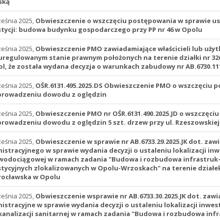
ską
ześnia 2025,
Obwieszczenie o wszczęciu postępowania w sprawie usta
tycji: budowa budynku gospodarczego przy PP nr 46 w Opolu
ześnia 2025,
Obwieszczenie PMO zawiadamiające właścicieli lub uży
uregulowanym stanie prawnym położonych na terenie działki nr 3264
l, że została wydana decyzja o warunkach zabudowy nr AB.6730.11
ześnia 2025,
OŚR.6131.495.2025.DS Obwieszczenie PMO o wszczęciu p
prowadzeniu dowodu z oględzin
ześnia 2025,
Obwieszczenie PMO nr OŚR.6131.490.2025.JD o wszczęci
rowadzeniu dowodu z oględzin 5 szt. drzew przy ul. Rzeszowskiej 
ześnia 2025,
Obwieszczenie w sprawie nr AB.6733.29.2025.JK dot. za
istracyjnego w sprawie wydania decyzji o ustaleniu lokalizacji inw
 wodociągowej w ramach zadania "Budowa i rozbudowa infrastruk-
tycyjnych zlokalizowanych w Opolu-Wrzoskach" na terenie działek 
rocławska w Opolu
ześnia 2025,
Obwieszczenie wsprawie nr AB.6733.30.2025.JK dot. za
istracyjne w sprawie wydania decyzji o ustaleniu lokalizacji inwes
 kanalizacji sanitarnej w ramach zadania "Budowa i rozbudowa in