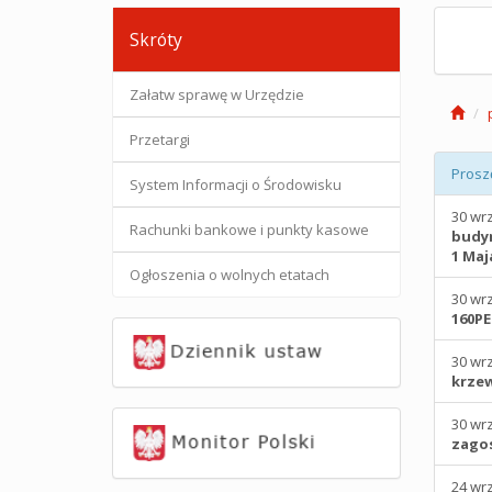
Skróty
Załatw sprawę w Urzędzie
Przetargi
Prosz
System Informacji o Środowisku
30 wr
Rachunki bankowe i punkty kasowe
budyn
1 Maj
Ogłoszenia o wolnych etatach
30 wr
160PE
30 wr
krzew
30 wr
zagos
24 wr