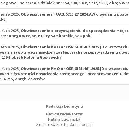
iągowej, na terenie działek nr 1154, 130, 1368, 1232, 1233, obręb Wr
ześnia 2025,
Obwieszczenie nr UAB.6733.27.2024.AW o wydaniu post
ską
ześnia 2025,
Obwieszczenie o przystąpieniu do sporządzenia miej
trzennego w rejonie ulicy Samborskiej w Opolu
ześnia 2025,
Obwieszczenie PMO nr OŚR.6131.462.2025.JD o wszczęci
wania żywotności nasadzeń zastępczych i przeprowadzeniu dowodu 
r 2094, obręb Kolonia Gosławicka
ześnia 2025,
Obwieszczenie PMO nr OŚR.6131.461.2025.JD o wszczęci
wania żywotności nasadzenia zastępczego i przeprowadzeniu dow
r 543/15, obręb Zakrzów
Redakcja biuletynu
Główni redaktorzy:
Natalia Buczyńska
e-mail: redaktor.bip@um.opole.pl