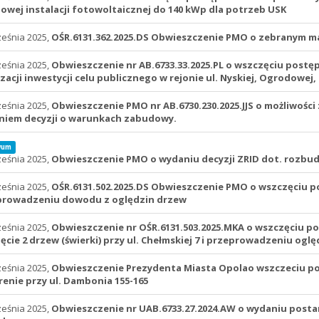
owej instalacji fotowoltaicznej do 140 kWp dla potrzeb USK
ześnia 2025,
OŚR.6131.362.2025.DS Obwieszczenie PMO o zebranym 
ześnia 2025,
Obwieszczenie nr AB.6733.33.2025.PL o wszczęciu postę
izacji inwestycji celu publicznego w rejonie ul. Nyskiej, Ogrodowe
ześnia 2025,
Obwieszczenie PMO nr AB.6730.230.2025.JJS o możliwości
iem decyzji o warunkach zabudowy.
wum
ześnia 2025,
Obwieszczenie PMO o wydaniu decyzji ZRID dot. rozbudow
ześnia 2025,
OŚR.6131.502.2025.DS Obwieszczenie PMO o wszczęciu p
prowadzeniu dowodu z oględzin drzew
ześnia 2025,
Obwieszczenie nr OŚR.6131.503.2025.MKA o wszczęciu p
ęcie 2 drzew (świerki) przy ul. Chełmskiej 7 i przeprowadzeniu oglę
ześnia 2025,
Obwieszczenie Prezydenta Miasta Opolao wszczeciu p
renie przy ul. Dambonia 155-165
ześnia 2025,
Obwieszczenie nr UAB.6733.27.2024.AW o wydaniu post