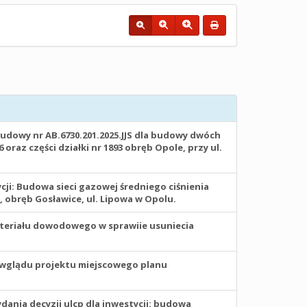
dowy nr AB.6730.201.2025.JJS dla budowy dwóch
raz części działki nr 1893 obręb Opole, przy ul.
ji: Budowa sieci gazowej średniego ciśnienia
3/1, obręb Gosławice, ul. Lipowa w Opolu.
teriału dowodowego w sprawiie usuniecia
wglądu projektu miejscowego planu
ania decyzji ulcp dla inwestycji: budowa