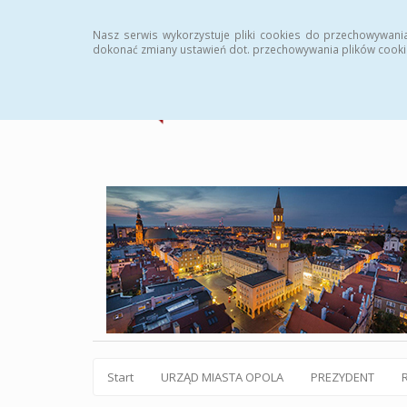
Statystyki
Instrukcja
Rejestr zmian
Archiw
Nasz serwis wykorzystuje pliki cookies do przechowywani
dokonać zmiany ustawień dot. przechowywania plików cooki
Start
URZĄD MIASTA OPOLA
PREZYDENT