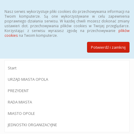
Menu
Nasz serwis wykorzystuje pliki cookies do przechowywania informacji na
Twoim komputerze. Są one wykorzystywane w celu zapewnienia
poprawnego działania serwisu. W każdej chwili możesz dokonać zmiany
ustawień dot. przechowywania plików cookies w Twojej przeglądarce.
Korzystając z serwisu wyrażasz zgodę na przechowywanie
plików
BIULETYN INFORMACJI PUBLICZNEJ
cookies
na Twoim komputerze.
Urzędu Miasta Opola
Potwierdź i zamknij
Start
URZĄD MIASTA OPOLA
PREZYDENT
RADA MIASTA
MIASTO OPOLE
JEDNOSTKI ORGANIZACYJNE