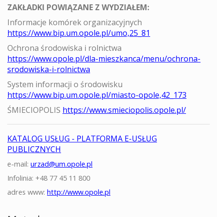
ZAKŁADKI POWIĄZANE Z WYDZIAŁEM:
Informacje komórek organizacyjnych
https://www.bip.um.opole.pl/umo,25_81
Ochrona środowiska i rolnictwa
https://www.opole.pl/dla-mieszkanca/menu/ochrona-
srodowiska-i-rolnictwa
System informacji o środowisku
https://www.bip.um.opole.pl/miasto-opole,42_173
ŚMIECIOPOLIS
https://www.smieciopolis.opole.pl/
KATALOG USŁUG - PLATFORMA E-USŁUG
PUBLICZNYCH
e-mail:
urzad@um.opole.pl
Infolinia: +48 77 45 11 800
adres www:
http://www.opole.pl