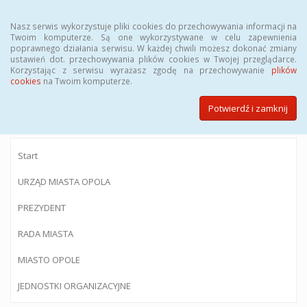
Menu
Nasz serwis wykorzystuje pliki cookies do przechowywania informacji na
Twoim komputerze. Są one wykorzystywane w celu zapewnienia
poprawnego działania serwisu. W każdej chwili możesz dokonać zmiany
ustawień dot. przechowywania plików cookies w Twojej przeglądarce.
Korzystając z serwisu wyrażasz zgodę na przechowywanie
plików
BIULETYN INFORMACJI PUBLICZNEJ
cookies
na Twoim komputerze.
Urzędu Miasta Opola
Potwierdź i zamknij
Start
URZĄD MIASTA OPOLA
PREZYDENT
RADA MIASTA
MIASTO OPOLE
JEDNOSTKI ORGANIZACYJNE