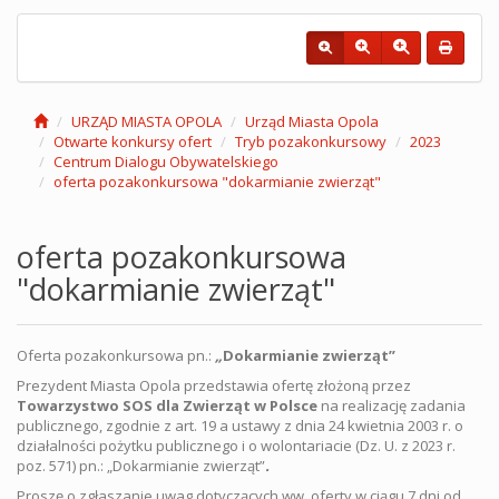
URZĄD MIASTA OPOLA
Urząd Miasta Opola
Otwarte konkursy ofert
Tryb pozakonkursowy
2023
Centrum Dialogu Obywatelskiego
oferta pozakonkursowa "dokarmianie zwierząt"
oferta pozakonkursowa
"dokarmianie zwierząt"
Oferta pozakonkursowa pn.:
„
Dokarmianie zwierząt”
Prezydent Miasta Opola przedstawia ofertę złożoną przez
Towarzystwo SOS dla Zwierząt w Polsce
na realizację zadania
publicznego, zgodnie z art. 19 a ustawy z dnia 24 kwietnia 2003 r. o
działalności pożytku publicznego i o wolontariacie (Dz. U. z 2023 r.
poz. 571) pn.: „Dokarmianie zwierząt”
.
Proszę o zgłaszanie uwag dotyczących ww. oferty w ciągu 7 dni od