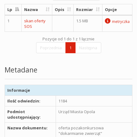
Lp
Nazwa
Opis
Rozmiar
Opcje
1
skan oferty
1.5 MB
metryczka
SOS
Pozycje od 1 do 1 z 1 łącznie
Poprzednia
1
Następna
Metadane
Informacje
Ilość odwiedzin:
1184
Podmiot
Urząd Miasta Opola
udostępniający:
Nazwa dokumentu:
oferta pozakonkursowa
"dokarmianie zwierząt"