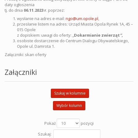
daty ogłoszenia
tj. do dnia
06.11
.2023 r
. poprzez:
wysłanie na adres e-mail:
ngo@um.opole.pl
,
przesłanie listem na adres: Urząd Miasta Opola Rynek 1A, 45 –
015 Opole
z dopiskiem: uwagi do oferty: „
Dokarmianie zwierząt
”,
osobiste dostarczenie do Centrum Dialogu Obywatelskiego,
Opole ul. Damrota 1.
Załączniki: skan oferty
Załączniki
Szukaj w kolumnie
Wybór kolumn
Pokaż
pozycji
Szukaj: