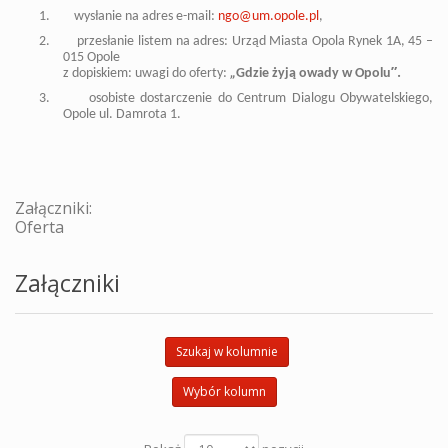
1.
wysłanie na adres e-mail:
ngo@um.opole.pl
,
2.
przesłanie listem na adres: Urząd Miasta Opola Rynek 1A, 45 –
015 Opole
”.
z dopiskiem: uwagi do oferty:
„
Gdzie żyją owady w Opolu
3.
osobiste dostarczenie do Centrum Dialogu Obywatelskiego,
Opole ul. Damrota 1.
Załączniki:
Oferta
Załączniki
Szukaj w kolumnie
Wybór kolumn