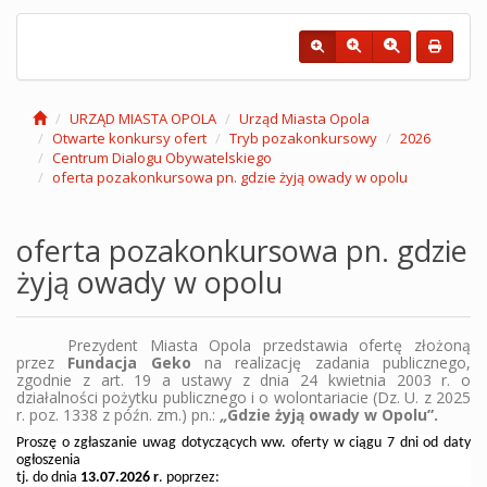
URZĄD MIASTA OPOLA
Urząd Miasta Opola
Otwarte konkursy ofert
Tryb pozakonkursowy
2026
Centrum Dialogu Obywatelskiego
oferta pozakonkursowa pn. gdzie żyją owady w opolu
oferta pozakonkursowa pn. gdzie
żyją owady w opolu
Prezydent Miasta Opola przedstawia ofertę złożoną
przez
Fundacja Geko
na realizację zadania publicznego,
zgodnie z art. 19 a ustawy z dnia 24 kwietnia 2003 r. o
działalności pożytku publicznego i o wolontariacie
(
Dz. U. z 2025
r. poz. 1338 z późn. zm.
)
pn.:
„
Gdzie żyją owady w Opolu”.
Proszę o zgłaszanie uwag dotyczących ww. oferty w ciągu 7 dni od daty
ogłoszenia
tj. do dnia
13.07
.2026 r
. poprzez: