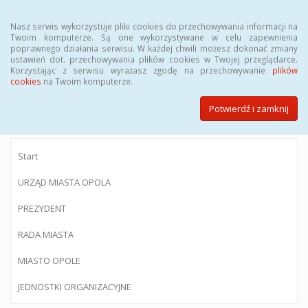
Menu
Nasz serwis wykorzystuje pliki cookies do przechowywania informacji na
Twoim komputerze. Są one wykorzystywane w celu zapewnienia
poprawnego działania serwisu. W każdej chwili możesz dokonać zmiany
ustawień dot. przechowywania plików cookies w Twojej przeglądarce.
Korzystając z serwisu wyrażasz zgodę na przechowywanie
plików
BIULETYN INFORMACJI PUBLICZNEJ
cookies
na Twoim komputerze.
Urzędu Miasta Opola
Potwierdź i zamknij
Start
URZĄD MIASTA OPOLA
PREZYDENT
RADA MIASTA
MIASTO OPOLE
JEDNOSTKI ORGANIZACYJNE