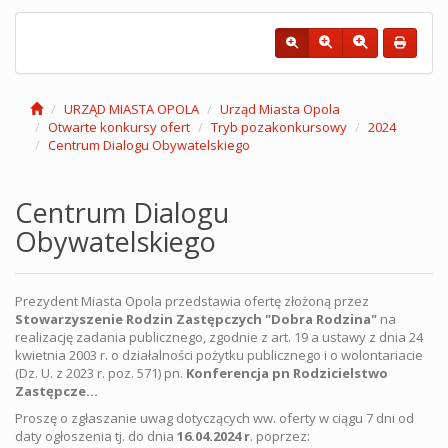
URZĄD MIASTA OPOLA
Urząd Miasta Opola
Otwarte konkursy ofert
Tryb pozakonkursowy
2024
Centrum Dialogu Obywatelskiego
Centrum Dialogu
Obywatelskiego
Prezydent Miasta Opola przedstawia ofertę złożoną przez
Stowarzyszenie Rodzin Zastępczych "Dobra Rodzina"
na
realizację zadania publicznego, zgodnie z art. 19 a ustawy z dnia 24
kwietnia 2003 r. o działalności pożytku publicznego i o wolontariacie
(Dz. U. z 2023 r. poz. 571) pn.
K
onferencja pn Rodzicielstwo
Zastępcze
…
Proszę o zgłaszanie uwag dotyczących ww. oferty w ciągu 7 dni od
daty ogłoszenia tj. do dnia
16.04.2024 r
. poprzez: