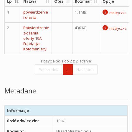
Lp
Nazwa
Opis
Rozmiar
Opcje
1
powierdzenie
1.4 MB
metryczka
i oferta
2
Potwierdzenie
430 KB
metryczka
złożenia
oferty 19A
Fundacja
Kotomaniacy
Pozycje od 1 do 2 z 2 łącznie
Poprzednia
1
Następna
Metadane
Informacje
Ilość odwiedzin:
1087
Podmiot
Urząd Miasta Opola