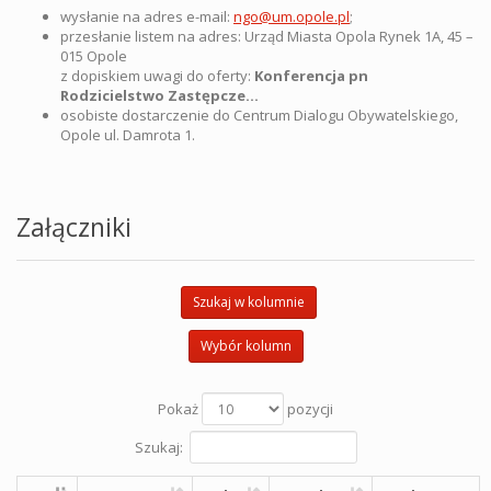
wysłanie na adres e-mail:
ngo@um.opole.pl
;
przesłanie listem na adres: Urząd Miasta Opola Rynek 1A, 45 –
015 Opole
z dopiskiem uwagi do oferty:
K
onferencja pn
Rodzicielstwo Zastępcze…
osobiste dostarczenie do Centrum Dialogu Obywatelskiego,
Opole ul. Damrota 1.
Załączniki
Szukaj w kolumnie
Wybór kolumn
Pokaż
pozycji
Szukaj: