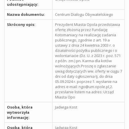
udostępniający:
Nazwa dokumentu:
Centrum Dialogu Obywatelskiego
Skrócony opis:
Prezydent Miasta Opola przedstawia
ofertę złożoną przez Fundację
Kotomaniacy na realizację zadania
publicznego, zgodnie z art. 19 a
ustawy z dnia 24 kwietnia 2003 r. o
działalności pożytku publicznego i o
wolontariacie (Dz. U. z 2023 r. poz. 571
z późn. zm.) pn. Karma dla kotów
wolnożyjących.Proszę o zgłaszanie
uwag dotyczących ww. oferty w ciągu 7
dni od daty ogłoszenia tj. do dnia
05.09.2024 r. poprzez:1. wysłanie na
adres e-mail: ngo@um.opole.pl,2.
przesłanie listem na adres: Urząd
Miasta Opo
Osoba, która
Jadwiga Kost
wytworzyła
informację:
Osoba, która
Jadwiga Kost