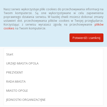
Menu
Nasz serwis wykorzystuje pliki cookies do przechowywania informacji na
Twoim komputerze. Są one wykorzystywane w celu zapewnienia
poprawnego działania serwisu. W każdej chwili możesz dokonać zmiany
ustawień dot. przechowywania plików cookies w Twojej przeglądarce.
Korzystając z serwisu wyrażasz zgodę na przechowywanie
plików
BIULETYN INFORMACJI PUBLICZNEJ
cookies
na Twoim komputerze.
Urzędu Miasta Opola
Potwierdź i zamknij
Start
URZĄD MIASTA OPOLA
PREZYDENT
RADA MIASTA
MIASTO OPOLE
JEDNOSTKI ORGANIZACYJNE