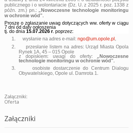
publicznego i o wolontariacie
(
Dz. U. z 2025 r. poz. 1338 z
późn. zm.
)
pn.:
„
Nowoczesne technologie monitoringu
w ochronie wód
”.
Proszę o zgłaszanie uwag dotyczących ww. oferty w ciągu
7 dni od daty ogłoszenia
tj. do dnia
15.07
.2026 r
. poprzez:
1.
wysłanie na adres e-mail:
ngo@um.opole.pl
,
2.
przesłanie listem na adres: Urząd Miasta Opola
Rynek 1A, 45 – 015 Opole
z dopiskiem: uwagi do oferty:
„
Nowoczesne
technologie monitoringu w ochronie wód
”.
3.
osobiste dostarczenie do Centrum Dialogu
Obywatelskiego, Opole ul. Damrota 1.
Załączniki:
Oferta
Załączniki