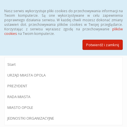
Menu
Nasz serwis wykorzystuje pliki cookies do przechowywania informacji na
Twoim komputerze. Są one wykorzystywane w celu zapewnienia
poprawnego działania serwisu. W każdej chwili możesz dokonać zmiany
ustawień dot. przechowywania plików cookies w Twojej przeglądarce.
Korzystając z serwisu wyrażasz zgodę na przechowywanie
plików
BIULETYN INFORMACJI PUBLICZNEJ
cookies
na Twoim komputerze.
Urzędu Miasta Opola
Potwierdź i zamknij
Start
URZĄD MIASTA OPOLA
PREZYDENT
RADA MIASTA
MIASTO OPOLE
JEDNOSTKI ORGANIZACYJNE