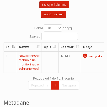
Szukaj w kolumnie
Wybór kolumn
Pokaż
pozycji
Szukaj:
Lp
Nazwa
Opis
Rozmiar
Opcje
1
Nowoczensne
1.3 MB
metryczka
technologie
monitoringu w
ochronie wód
Pozycje od 1 do 1 z 1 łącznie
Poprzednia
1
Następna
Metadane