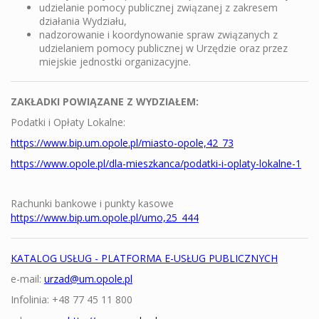
udzielanie pomocy publicznej związanej z zakresem
działania Wydziału,
nadzorowanie i koordynowanie spraw związanych z
udzielaniem pomocy publicznej w Urzędzie oraz przez
miejskie jednostki organizacyjne.
ZAKŁADKI POWIĄZANE Z WYDZIAŁEM:
Podatki i Opłaty Lokalne:
https://www.bip.um.opole.pl/miasto-opole,42_73
https://www.opole.pl/dla-mieszkanca/podatki-i-oplaty-lokalne-1
Rachunki bankowe i punkty kasowe
https://www.bip.um.opole.pl/umo,25_444
KATALOG USŁUG - PLATFORMA E-USŁUG PUBLICZNYCH
e-mail:
urzad@um.opole.pl
Infolinia: +48 77 45 11 800