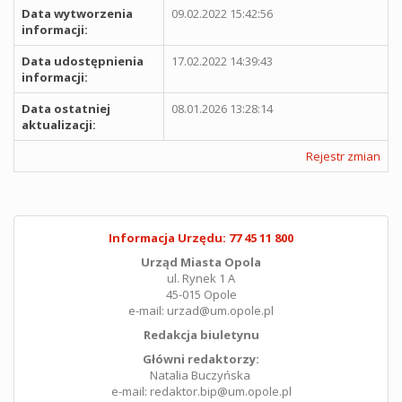
Data wytworzenia
09.02.2022 15:42:56
informacji:
Data udostępnienia
17.02.2022 14:39:43
informacji:
Data ostatniej
08.01.2026 13:28:14
aktualizacji:
Rejestr zmian
Informacja Urzędu: 77 45 11 800
Urząd Miasta Opola
ul. Rynek 1 A
45-015 Opole
e-mail: urzad@um.opole.pl
Redakcja biuletynu
Główni redaktorzy:
Natalia Buczyńska
e-mail: redaktor.bip@um.opole.pl