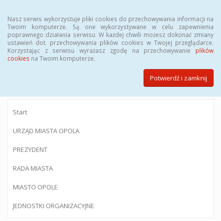
Menu
Nasz serwis wykorzystuje pliki cookies do przechowywania informacji na
Twoim komputerze. Są one wykorzystywane w celu zapewnienia
poprawnego działania serwisu. W każdej chwili możesz dokonać zmiany
ustawień dot. przechowywania plików cookies w Twojej przeglądarce.
Korzystając z serwisu wyrażasz zgodę na przechowywanie
plików
BIULETYN INFORMACJI PUBLICZNEJ
cookies
na Twoim komputerze.
Urzędu Miasta Opola
Potwierdź i zamknij
Start
URZĄD MIASTA OPOLA
PREZYDENT
RADA MIASTA
MIASTO OPOLE
JEDNOSTKI ORGANIZACYJNE