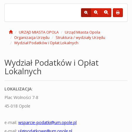
URZĄD MIASTA OPOLA
Urząd Miasta Opola
Organizacja Urzędu
Struktura / wydziały Urzędu
Wydział Podatków i Opłat Lokalnych
Wydział Podatków i Opłat
Lokalnych
LOKALIZACJA
:
Plac Wolności 7-8
45-018 Opole
e-mail:
wsparcie-podatki@um.opole.pl
e-mail:
ulgipodatkowe@um.opole.pl