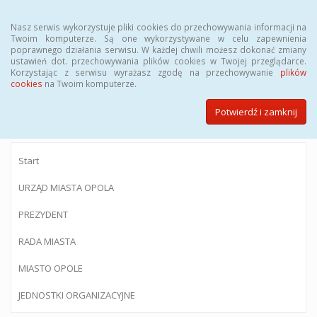
Menu
Nasz serwis wykorzystuje pliki cookies do przechowywania informacji na
Twoim komputerze. Są one wykorzystywane w celu zapewnienia
poprawnego działania serwisu. W każdej chwili możesz dokonać zmiany
ustawień dot. przechowywania plików cookies w Twojej przeglądarce.
Korzystając z serwisu wyrażasz zgodę na przechowywanie
plików
BIULETYN INFORMACJI PUBLICZNEJ
cookies
na Twoim komputerze.
Urzędu Miasta Opola
Potwierdź i zamknij
Start
URZĄD MIASTA OPOLA
PREZYDENT
RADA MIASTA
MIASTO OPOLE
JEDNOSTKI ORGANIZACYJNE