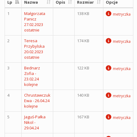
Lp
Nazwa
Opis
Rozmiar
Opcje
1
Małgorzata
138 KB
metryczka
Panicz
27.02.2023
ostatnie
2
Teresa
174 KB
metryczka
Przybylska
20.02.2023
ostatnie
3
Bednarz
122 KB
metryczka
Zofia -
23.02.24
kolejne
4
Chrustawczuk
140 KB
metryczka
Ewa - 26.04.24
kolejne
5
Jaguś-Pałka
167 KB
metryczka
Nikol -
29.04.24