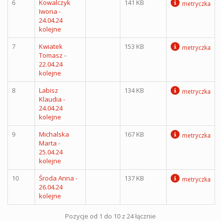
6
Kowalczyk
141 KB
metryczka
Iwona -
24.04.24
kolejne
7
Kwiatek
153 KB
metryczka
Tomasz -
22.04.24
kolejne
8
Labisz
134 KB
metryczka
Klaudia -
24.04.24
kolejne
9
Michalska
167 KB
metryczka
Marta -
25.04.24
kolejne
10
Środa Anna -
137 KB
metryczka
26.04.24
kolejne
Pozycje od 1 do 10 z 24 łącznie