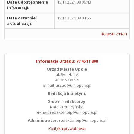
Data udostępnienia
15.11.2024 08:06:43
informacji:
Data ostatniej
15.11.2024 08:04:55
aktualizacji:
Rejestr zmian
Informacja Urzędu: 77 45 11 800
Urząd Miasta Opola
ul. Rynek 1 A
45-015 Opole
e-mail: urzad@um.opole.pl
Redakcja biuletynu
Główni redaktorzy:
Natalia Buczyńska
e-mail: redaktor.bip@um.opole.pl
Administrator:
redaktor.bip@um.opole.pl
Polityka prywatności