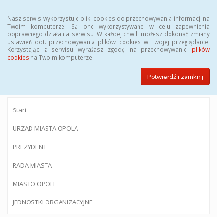
Menu
Nasz serwis wykorzystuje pliki cookies do przechowywania informacji na
Twoim komputerze. Są one wykorzystywane w celu zapewnienia
poprawnego działania serwisu. W każdej chwili możesz dokonać zmiany
ustawień dot. przechowywania plików cookies w Twojej przeglądarce.
Korzystając z serwisu wyrażasz zgodę na przechowywanie
plików
BIULETYN INFORMACJI PUBLICZNEJ
cookies
na Twoim komputerze.
Urzędu Miasta Opola
Potwierdź i zamknij
Start
URZĄD MIASTA OPOLA
PREZYDENT
RADA MIASTA
MIASTO OPOLE
JEDNOSTKI ORGANIZACYJNE