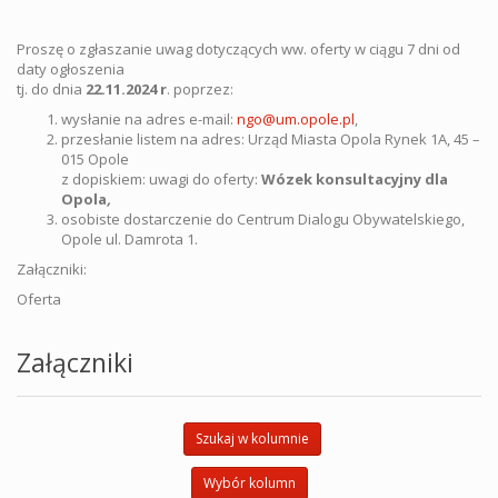
Proszę o zgłaszanie uwag dotyczących ww. oferty w ciągu 7 dni od
daty ogłoszenia
tj. do dnia
22.11
.2024 r
. poprzez:
wysłanie na adres e-mail:
ngo@um.opole.pl
,
przesłanie listem na adres: Urząd Miasta Opola Rynek 1A, 45 –
015 Opole
z dopiskiem: uwagi do oferty:
Wózek konsultacyjny dla
Opola
,
osobiste dostarczenie do Centrum Dialogu Obywatelskiego,
Opole ul. Damrota 1.
Załączniki:
Oferta
Załączniki
Szukaj w kolumnie
Wybór kolumn