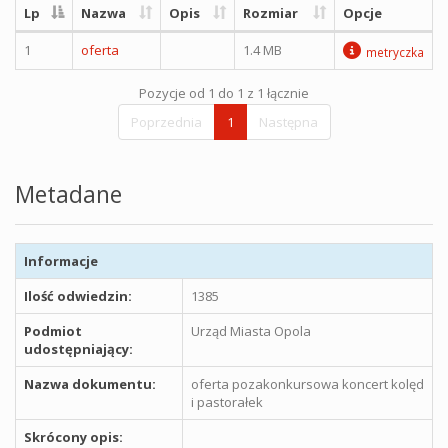
Lp
Nazwa
Opis
Rozmiar
Opcje
1
oferta
1.4 MB
metryczka
Pozycje od 1 do 1 z 1 łącznie
Poprzednia
1
Następna
Metadane
Informacje
Ilość odwiedzin:
1385
Podmiot
Urząd Miasta Opola
udostępniający:
Nazwa dokumentu:
oferta pozakonkursowa koncert kolęd
i pastorałek
Skrócony opis: