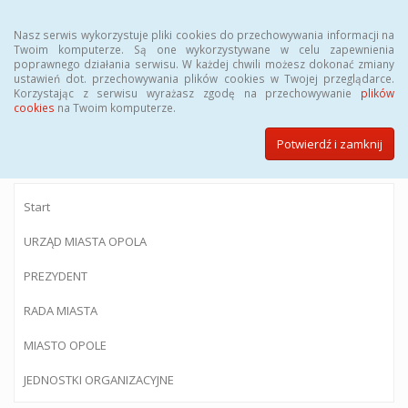
Menu
Nasz serwis wykorzystuje pliki cookies do przechowywania informacji na
Twoim komputerze. Są one wykorzystywane w celu zapewnienia
poprawnego działania serwisu. W każdej chwili możesz dokonać zmiany
ustawień dot. przechowywania plików cookies w Twojej przeglądarce.
Korzystając z serwisu wyrażasz zgodę na przechowywanie
plików
BIULETYN INFORMACJI PUBLICZNEJ
cookies
na Twoim komputerze.
Urzędu Miasta Opola
Potwierdź i zamknij
Start
URZĄD MIASTA OPOLA
PREZYDENT
RADA MIASTA
MIASTO OPOLE
JEDNOSTKI ORGANIZACYJNE