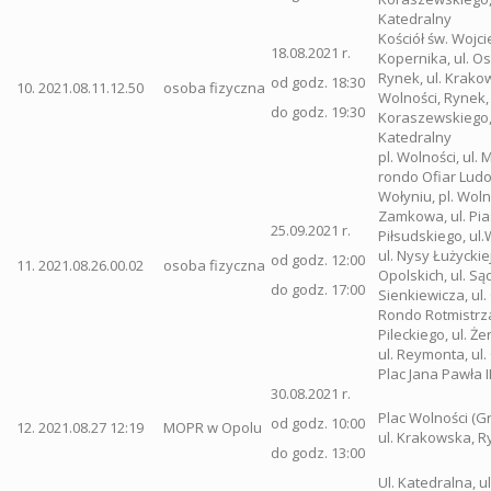
Katedralny
Kościół św. Wojci
18.08.2021 r.
Kopernika, ul. 
Rynek, ul. Krakow
od godz. 18:30
10.
2021.08.11.12.50
osoba fizyczna
Wolności, Rynek, 
do godz. 19:30
Koraszewskiego, 
Katedralny
pl. Wolności, ul. 
rondo Ofiar Lud
Wołyniu, pl. Wolno
Zamkowa, ul. Pia
25.09.2021 r.
Piłsudskiego, ul
ul. Nysy Łużyckiej
od godz. 12:00
11.
2021.08.26.00.02
osoba fizyczna
Opolskich, ul. Są
do godz. 17:00
Sienkiewicza, ul.
Rondo Rotmistrz
Pileckiego, ul. Ż
ul. Reymonta, ul
Plac Jana Pawła II
30.08.2021 r.
Plac Wolności (G
od godz. 10:00
12.
2021.08.27 12:19
MOPR w Opolu
ul. Krakowska, R
do godz. 13:00
Ul. Katedralna, ul