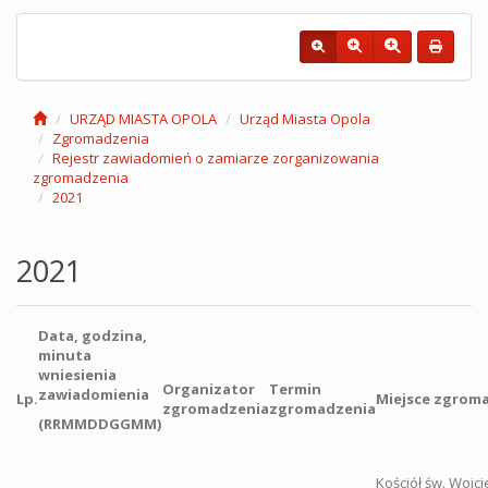
URZĄD MIASTA OPOLA
Urząd Miasta Opola
Zgromadzenia
Rejestr zawiadomień o zamiarze zorganizowania
zgromadzenia
2021
2021
Data, godzina,
minuta
wniesienia
Organizator
Termin
zawiadomienia
Lp.
Miejsce zgrom
zgromadzenia
zgromadzenia
(RRMMDDGGMM)
Kościół św. Wojci