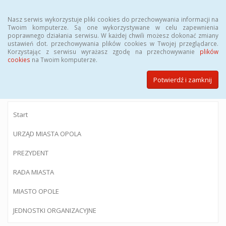
Menu
Nasz serwis wykorzystuje pliki cookies do przechowywania informacji na
Twoim komputerze. Są one wykorzystywane w celu zapewnienia
poprawnego działania serwisu. W każdej chwili możesz dokonać zmiany
ustawień dot. przechowywania plików cookies w Twojej przeglądarce.
Korzystając z serwisu wyrażasz zgodę na przechowywanie
plików
BIULETYN INFORMACJI PUBLICZNEJ
cookies
na Twoim komputerze.
Urzędu Miasta Opola
Potwierdź i zamknij
Start
URZĄD MIASTA OPOLA
PREZYDENT
RADA MIASTA
MIASTO OPOLE
JEDNOSTKI ORGANIZACYJNE