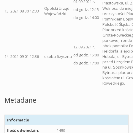
01.09.2021 r.
Piastowska, ul. 
Opolski Urząd
Wolności do miej
od godz. 12:15
13.
2021.08.30 12:33
Wojewódzki
uroczystości: Pla
do godz. 14:00
Pomnikiem Bojo
Polskość Śląska 
Plac przed kościo
Grota-Roweckiego
parkowe, rondo
obok pomnika Em
12.09.2021 r.
Fieldorfa, alejki 
od godz. 15:00
14.
2021.09.01 12:36
osoba fizyczna
Hubala, ul. Bytna
przed Urzędem 
do godz. 17:00
na ul. Sosnkowsk
Bytnara, plac pr
kościołem ul. Gro
Roweckiego.
Metadane
Informacje
Ilość odwiedzin:
1493