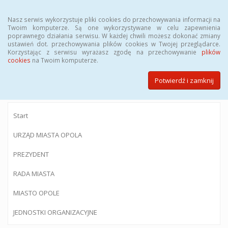
Menu
Nasz serwis wykorzystuje pliki cookies do przechowywania informacji na
Twoim komputerze. Są one wykorzystywane w celu zapewnienia
poprawnego działania serwisu. W każdej chwili możesz dokonać zmiany
ustawień dot. przechowywania plików cookies w Twojej przeglądarce.
Korzystając z serwisu wyrażasz zgodę na przechowywanie
plików
BIULETYN INFORMACJI PUBLICZNEJ
cookies
na Twoim komputerze.
Urzędu Miasta Opola
Potwierdź i zamknij
Start
URZĄD MIASTA OPOLA
PREZYDENT
RADA MIASTA
MIASTO OPOLE
JEDNOSTKI ORGANIZACYJNE