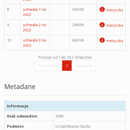
8
uchwała 1 na
330 KB
metryczka
2023
9
uchwała 2 na
294 KB
metryczka
2023
10
uchwała 3 na
663 KB
metryczka
2023
Pozycje od 1 do 10 z 10 łącznie
Poprzednia
1
Następna
Metadane
Informacje
Ilość odwiedzin:
2093
Podmiot
Urząd Miasta Opola