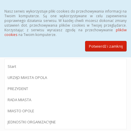
Menu
Nasz serwis wykorzystuje pliki cookies do przechowywania informacji na
Twoim komputerze. Są one wykorzystywane w celu zapewnienia
poprawnego działania serwisu. W każdej chwili możesz dokonać zmiany
ustawień dot. przechowywania plików cookies w Twojej przeglądarce.
Korzystając z serwisu wyrażasz zgodę na przechowywanie
plików
BIULETYN INFORMACJI PUBLICZNEJ
cookies
na Twoim komputerze.
Urzędu Miasta Opola
Potwierdź i zamknij
Start
URZĄD MIASTA OPOLA
PREZYDENT
RADA MIASTA
MIASTO OPOLE
JEDNOSTKI ORGANIZACYJNE