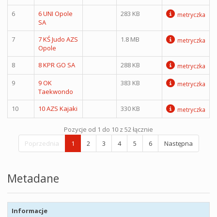
6
6 UNI Opole
283 KB
metryczka
SA
7
7 KŚ Judo AZS
1.8 MB
metryczka
Opole
8
8 KPR GO SA
288 KB
metryczka
9
9 OK
383 KB
metryczka
Taekwondo
10
10 AZS Kajaki
330 KB
metryczka
Pozycje od 1 do 10 z 52 łącznie
Poprzednia
1
2
3
4
5
6
Następna
Metadane
Informacje