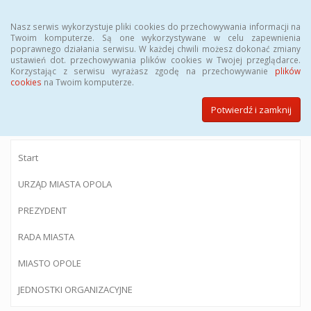
Menu
Nasz serwis wykorzystuje pliki cookies do przechowywania informacji na
Twoim komputerze. Są one wykorzystywane w celu zapewnienia
poprawnego działania serwisu. W każdej chwili możesz dokonać zmiany
ustawień dot. przechowywania plików cookies w Twojej przeglądarce.
Korzystając z serwisu wyrażasz zgodę na przechowywanie
plików
BIULETYN INFORMACJI PUBLICZNEJ
cookies
na Twoim komputerze.
Urzędu Miasta Opola
Potwierdź i zamknij
Start
URZĄD MIASTA OPOLA
PREZYDENT
RADA MIASTA
MIASTO OPOLE
JEDNOSTKI ORGANIZACYJNE