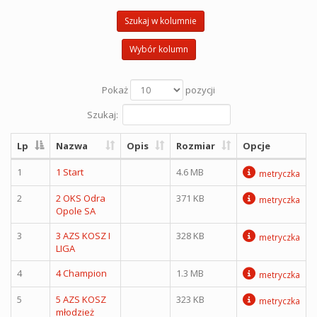
Szukaj w kolumnie
Wybór kolumn
Pokaż
pozycji
Szukaj:
Lp
Nazwa
Opis
Rozmiar
Opcje
1
1 Start
4.6 MB
metryczka
2
2 OKS Odra
371 KB
metryczka
Opole SA
3
3 AZS KOSZ I
328 KB
metryczka
LIGA
4
4 Champion
1.3 MB
metryczka
5
5 AZS KOSZ
323 KB
metryczka
młodzież