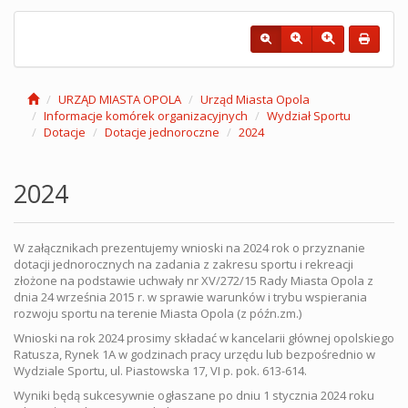
URZĄD MIASTA OPOLA
Urząd Miasta Opola
Informacje komórek organizacyjnych
Wydział Sportu
Dotacje
Dotacje jednoroczne
2024
2024
W załącznikach prezentujemy wnioski na 2024 rok o przyznanie
dotacji jednorocznych na zadania z zakresu sportu i rekreacji
złożone na podstawie uchwały nr XV/272/15 Rady Miasta Opola z
dnia 24 września 2015 r. w sprawie warunków i trybu wspierania
rozwoju sportu na terenie Miasta Opola (z późn.zm.)
Wnioski na rok 2024 prosimy składać w kancelarii głównej opolskiego
Ratusza, Rynek 1A w godzinach pracy urzędu lub bezpośrednio w
Wydziale Sportu, ul. Piastowska 17, VI p. pok. 613-614.
Wyniki będą sukcesywnie ogłaszane po dniu 1 stycznia 2024 roku