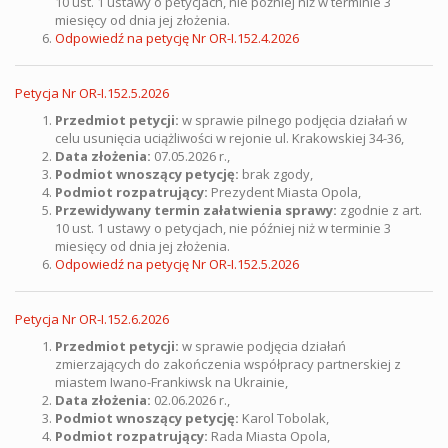
10 ust. 1 ustawy o petycjach, nie później niż w terminie 3
miesięcy od dnia jej złożenia.
Odpowiedź na petycję Nr OR-I.152.4.2026
Petycja Nr OR-I.152.5.2026
Przedmiot petycji:
w sprawie pilnego podjęcia działań w
celu usunięcia uciążliwości w rejonie ul. Krakowskiej 34-36,
Data złożenia:
07.05.2026 r.,
Podmiot wnoszący petycję:
brak zgody,
Podmiot rozpatrujący:
Prezydent Miasta Opola,
Przewidywany termin załatwienia sprawy:
zgodnie z art.
10 ust. 1 ustawy o petycjach, nie później niż w terminie 3
miesięcy od dnia jej złożenia.
Odpowiedź na petycję Nr OR-I.152.5.2026
Petycja Nr OR-I.152.6.2026
Przedmiot petycji:
w sprawie podjęcia działań
zmierzających do zakończenia współpracy partnerskiej z
miastem Iwano-Frankiwsk na Ukrainie,
Data złożenia:
02.06.2026 r.,
Podmiot wnoszący petycję:
Karol Tobolak,
Podmiot rozpatrujący:
Rada
Miasta Opola,