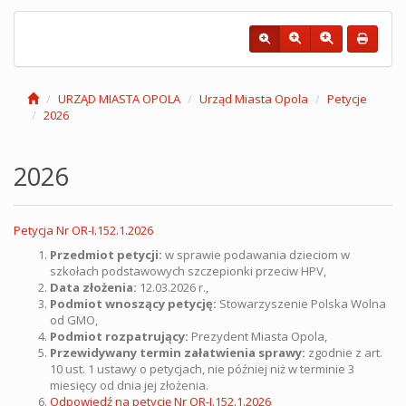
URZĄD MIASTA OPOLA
Urząd Miasta Opola
Petycje
2026
2026
Petycja Nr OR-I.152.1.2026
Przedmiot petycji:
w sprawie podawania dzieciom w
szkołach podstawowych szczepionki przeciw HPV,
Data złożenia:
12.03.2026 r.,
Podmiot wnoszący petycję:
Stowarzyszenie Polska Wolna
od GMO,
Podmiot rozpatrujący:
Prezydent Miasta Opola,
Przewidywany termin załatwienia sprawy:
zgodnie z art.
10 ust. 1 ustawy o petycjach, nie później niż w terminie 3
miesięcy od dnia jej złożenia.
Odpowiedź na petycję Nr OR-I.152.1.2026