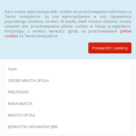
Menu
Nasz serwis wykorzystuje pliki cookies do przechowywania informacji na
Twoim komputerze. Są one wykorzystywane w celu zapewnienia
poprawnego działania serwisu. W każdej chwili możesz dokonać zmiany
ustawień dot. przechowywania plików cookies w Twojej przeglądarce.
Korzystając z serwisu wyrażasz zgodę na przechowywanie
plików
BIULETYN INFORMACJI PUBLICZNEJ
cookies
na Twoim komputerze.
Urzędu Miasta Opola
Potwierdź i zamknij
Start
URZĄD MIASTA OPOLA
PREZYDENT
RADA MIASTA
MIASTO OPOLE
JEDNOSTKI ORGANIZACYJNE