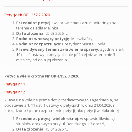
Petycja Nr OR-I.152.2.2026
Przedmiot petycji:
w sprawie montażu monitoringu na
terenie osiedla Malinka,
Data złożenia:
05.03.2026 r.,
Podmiot wnoszący petycję:
Mieszkańcy,
Podmiot rozpatrujący:
Prezydent Miasta Opola,
Przewidywany termin załatwienia sprawy:
zgodnie z art.
10 ust. 1 ustawy o petycjach, nie później niż w terminie 3
miesięcy od dnia jej złożenia.
Petycja wielokrotna Nr OR-I.152.3.2026
Petycja nr 1
Petycja nr 2
Z uwagi na kolejne pisma dot. przedmiotowego zagadnienia, na
podstawie art. 11 ust. 1 ustawy o petycjach w dniu 21.04.2026 r.
zarządzono łączne rozpatrzenie petycji jako petycji wielokrotnej.
Przedmiot petycji wielokrotnej:
w sprawie likwidacji
słupków drogowych przy ul. Barlickiego 1-3 oraz 5,
Data złożenia:
15.04.2026 r.,