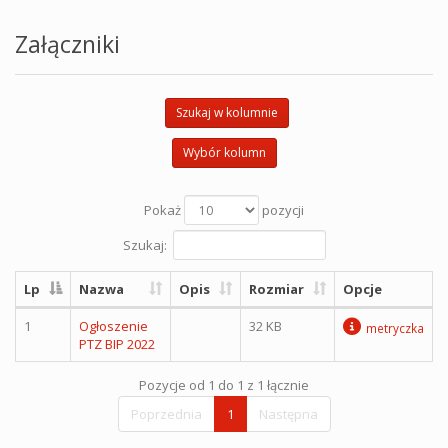
Załączniki
Szukaj w kolumnie
Wybór kolumn
Pokaż
pozycji
Szukaj:
Lp
Nazwa
Opis
Rozmiar
Opcje
1
Ogłoszenie
32 KB
metryczka
PTZ BIP 2022
Pozycje od 1 do 1 z 1 łącznie
Poprzednia
1
Następna