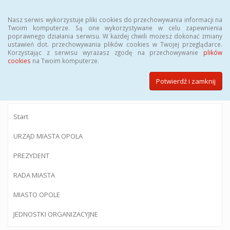
Menu
Nasz serwis wykorzystuje pliki cookies do przechowywania informacji na
Twoim komputerze. Są one wykorzystywane w celu zapewnienia
poprawnego działania serwisu. W każdej chwili możesz dokonać zmiany
ustawień dot. przechowywania plików cookies w Twojej przeglądarce.
Korzystając z serwisu wyrażasz zgodę na przechowywanie
plików
BIULETYN INFORMACJI PUBLICZNEJ
cookies
na Twoim komputerze.
Urzędu Miasta Opola
Potwierdź i zamknij
Start
URZĄD MIASTA OPOLA
PREZYDENT
RADA MIASTA
MIASTO OPOLE
JEDNOSTKI ORGANIZACYJNE