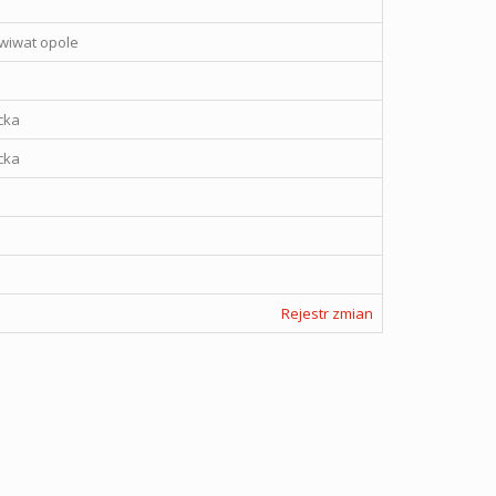
wiwat opole
cka
cka
Rejestr zmian