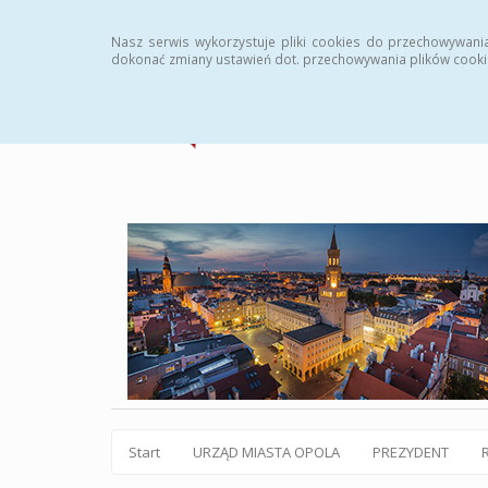
Statystyki
Instrukcja
Rejestr zmian
Archiw
Nasz serwis wykorzystuje pliki cookies do przechowywani
dokonać zmiany ustawień dot. przechowywania plików cooki
Start
URZĄD MIASTA OPOLA
PREZYDENT