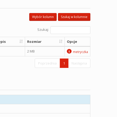
Wybór kolumn
Szukaj w kolumnie
Szukaj:
pis
Rozmiar
Opcje
2 MB
metryczka
Poprzednia
1
Następna