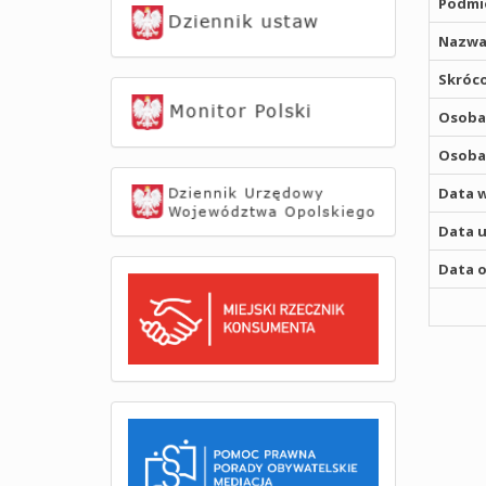
Podmio
Nazwa
Skróco
Osoba,
Osoba,
Data w
Data u
Data o