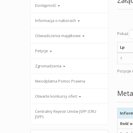
Załąc
Dostępność
Informacja o naborach
Pokaż
Oświadczenia majątkowe
Lp
Petycje
1
Zgromadzenia
Pozycje o
Nieodpłatna Pomoc Prawna
Meta
Otwarte konkursy ofert
Centralny Rejestr Umów JSFP (CRU
Inform
JSFP)
Ilość 