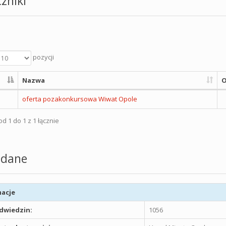
zniki
pozycji
Nazwa
O
oferta pozakonkursowa Wiwat Opole
d 1 do 1 z 1 łącznie
dane
acje
odwiedzin:
1056