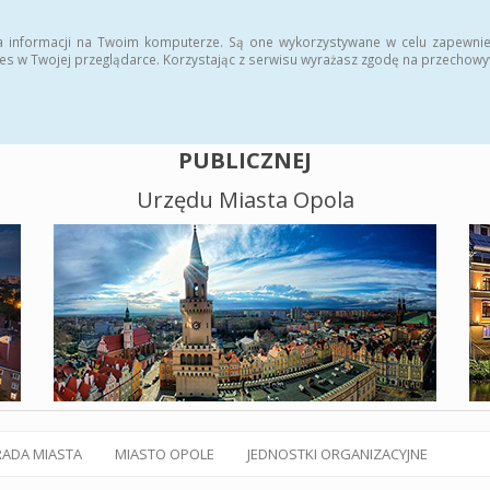
alny BIP
Polityka plików cookies
a informacji na Twoim komputerze. Są one wykorzystywane w celu zapewnie
es w Twojej przeglądarce. Korzystając z serwisu wyrażasz zgodę na przechow
BIULETYN INFORMACJI
PUBLICZNEJ
Urzędu Miasta Opola
RADA MIASTA
MIASTO OPOLE
JEDNOSTKI ORGANIZACYJNE