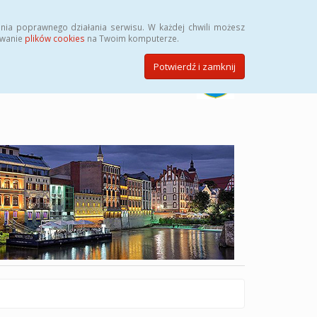
Szukaj
nia poprawnego działania serwisu. W każdej chwili możesz
ywanie
plików cookies
na Twoim komputerze.
Potwierdź i zamknij