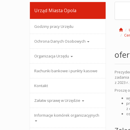
Urząd Miasta Opola
Godziny pracy Urzędu
Cen
Ochrona Danych Osobowych
ofe
Organizacja Urzędu
Rachunki bankowe i punkty kasowe
Prezyden
zadania p
z 2023 r.
Kontakt
Proszę o
wy
Załatw sprawę w Urzędzie
pr
z 
os
Informacje komórek organizacyjnych