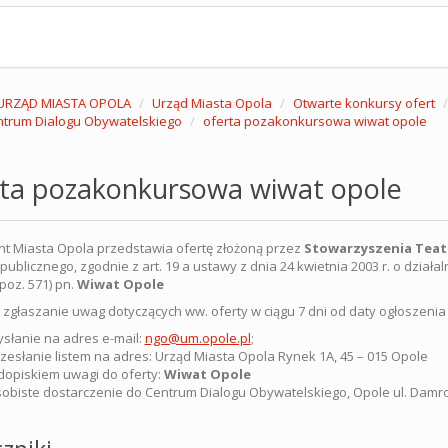
URZĄD MIASTA OPOLA
Urząd Miasta Opola
Otwarte konkursy ofert
trum Dialogu Obywatelskiego
oferta pozakonkursowa wiwat opole
rta pozakonkursowa wiwat opole
t Miasta Opola przedstawia ofertę złożoną przez
Stowarzyszenia Teat
ublicznego, zgodnie z art. 19 a ustawy z dnia 24 kwietnia 2003 r. o działal
 poz. 571) pn.
Wiwat Opole
 zgłaszanie uwag dotyczących ww. oferty w ciągu 7 dni od daty ogłoszenia 
słanie na adres e-mail:
ngo@um.opole.pl
;
zesłanie listem na adres: Urząd Miasta Opola Rynek 1A, 45 – 015 Opole
dopiskiem uwagi do oferty:
Wiwat Opole
obiste dostarczenie do Centrum Dialogu Obywatelskiego, Opole ul. Damro