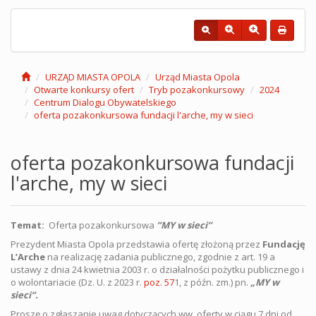
URZĄD MIASTA OPOLA
Urząd Miasta Opola
Otwarte konkursy ofert
Tryb pozakonkursowy
2024
Centrum Dialogu Obywatelskiego
oferta pozakonkursowa fundacji l'arche, my w sieci
oferta pozakonkursowa fundacji
l'arche, my w sieci
Temat:
Oferta pozakonkursowa
”MY w sieci”
Prezydent Miasta Opola przedstawia ofertę złożoną przez
Fundację
L’Arche
na realizację zadania publicznego, zgodnie z art. 19 a
ustawy z dnia 24 kwietnia 2003 r. o działalności pożytku publicznego i
o wolontariacie (Dz. U. z 2023 r.
poz. 57
1, z późn. zm.) pn.
„MY w
sieci”.
Proszę o zgłaszanie uwag dotyczących ww. oferty w ciągu 7 dni od