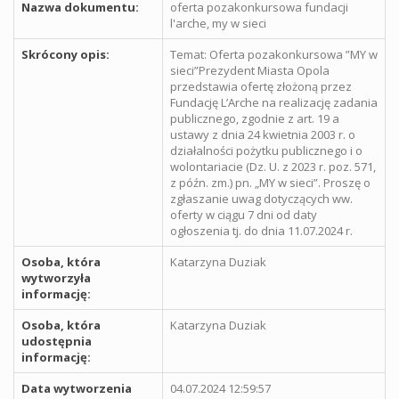
Nazwa dokumentu:
oferta pozakonkursowa fundacji
l'arche, my w sieci
Skrócony opis:
Temat: Oferta pozakonkursowa ”MY w
sieci”Prezydent Miasta Opola
przedstawia ofertę złożoną przez
Fundację L’Arche na realizację zadania
publicznego, zgodnie z art. 19 a
ustawy z dnia 24 kwietnia 2003 r. o
działalności pożytku publicznego i o
wolontariacie (Dz. U. z 2023 r. poz. 571,
z późn. zm.) pn. „MY w sieci”. Proszę o
zgłaszanie uwag dotyczących ww.
oferty w ciągu 7 dni od daty
ogłoszenia tj. do dnia 11.07.2024 r.
Osoba, która
Katarzyna Duziak
wytworzyła
informację:
Osoba, która
Katarzyna Duziak
udostępnia
informację:
Data wytworzenia
04.07.2024 12:59:57