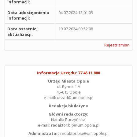
informacji:
Data udostępnienia
04.07.2024 13:01:09
informacji:
Data ostatniej
10.07.2024 09:52:08
aktualizacji:
Rejestr zmian
Informacja Urzędu: 77 45 11 800
Urząd Miasta Opola
ul. Rynek 1 A
45-015 Opole
e-mail: urzad@um.opole.pl
Redakcja biuletynu
Główni redaktorzy:
Natalia Buczyńska
e-mail: redaktor.bip@um.opole.pl
Administrator:
redaktor.bip@um.opole.pl