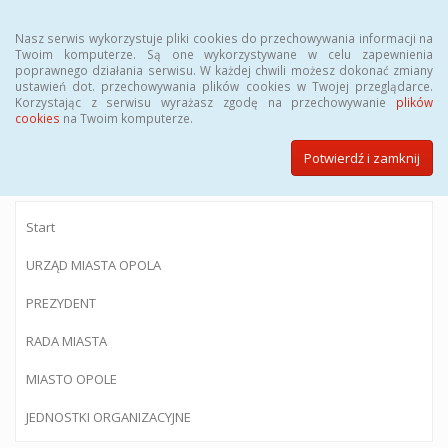
Menu
Nasz serwis wykorzystuje pliki cookies do przechowywania informacji na
Twoim komputerze. Są one wykorzystywane w celu zapewnienia
poprawnego działania serwisu. W każdej chwili możesz dokonać zmiany
ustawień dot. przechowywania plików cookies w Twojej przeglądarce.
Korzystając z serwisu wyrażasz zgodę na przechowywanie
plików
BIULETYN INFORMACJI PUBLICZNEJ
cookies
na Twoim komputerze.
Urzędu Miasta Opola
Potwierdź i zamknij
Start
URZĄD MIASTA OPOLA
PREZYDENT
RADA MIASTA
MIASTO OPOLE
JEDNOSTKI ORGANIZACYJNE