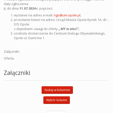
daty ogłoszenia
tj. do dnia
11.07.2024 r
. poprzez:
wysłanie na adres e-mail:
ngo@um.opole.pl
,
przesłanie listem na adres: Urząd Miasta Opola Rynek 1A, 45 –
015 Opole
z dopiskiem: uwagi do oferty
„MY w sieci”,
osobiste dostarczenie do Centrum Dialogu Obywatelskiego,
Opole ul. Damrota 1.
Załączniki:
Oferta
Załączniki
Szukaj w kolumnie
Wybór kolumn