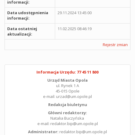
informacji:
Data udostępnienia
29.11.2024 13:45:00
informacji:
Data ostatniej
11.02.2025 08:46:19
aktualizacji:
Rejestr zmian
Informacja Urzędu: 77 45 11 800
Urząd Miasta Opola
ul. Rynek 1 A
45-015 Opole
e-mail: urzad@um.opole.pl
Redakcja biuletynu
Główni redaktorzy:
Natalia Buczyńska
e-mail: redaktor.bip@um.opole.pl
Administrator:
redaktor.bip@um.opole.pl