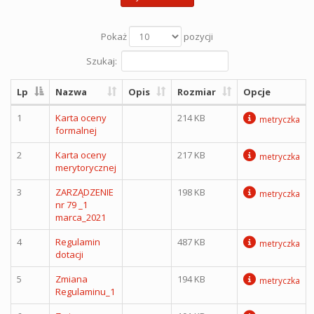
Pokaż
pozycji
Szukaj:
Lp
Nazwa
Opis
Rozmiar
Opcje
1
Karta oceny
214 KB
metryczka
formalnej
2
Karta oceny
217 KB
metryczka
merytorycznej
3
ZARZĄDZENIE
198 KB
metryczka
nr 79 _1
marca_2021
4
Regulamin
487 KB
metryczka
dotacji
5
Zmiana
194 KB
metryczka
Regulaminu_1