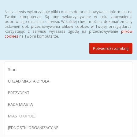
Menu
Nasz serwis wykorzystuje pliki cookies do przechowywania informacji na
Twoim komputerze. Są one wykorzystywane w celu zapewnienia
poprawnego działania serwisu. W każdej chwili możesz dokonać zmiany
ustawień dot. przechowywania plików cookies w Twojej przeglądarce.
Korzystając z serwisu wyrażasz zgodę na przechowywanie
plików
BIULETYN INFORMACJI PUBLICZNEJ
cookies
na Twoim komputerze.
Urzędu Miasta Opola
Potwierdź i zamknij
Start
URZĄD MIASTA OPOLA
PREZYDENT
RADA MIASTA
MIASTO OPOLE
JEDNOSTKI ORGANIZACYJNE