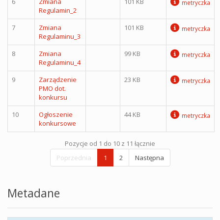
6
Zmiana
101 KB
metryczka
Regulamin_2
7
Zmiana
101 KB
metryczka
Regulaminu_3
8
Zmiana
99 KB
metryczka
Regulaminu_4
9
Zarządzenie
23 KB
metryczka
PMO dot.
konkursu
10
Ogłoszenie
44 KB
metryczka
konkursowe
Pozycje od 1 do 10 z 11 łącznie
Poprzednia
1
2
Następna
Metadane