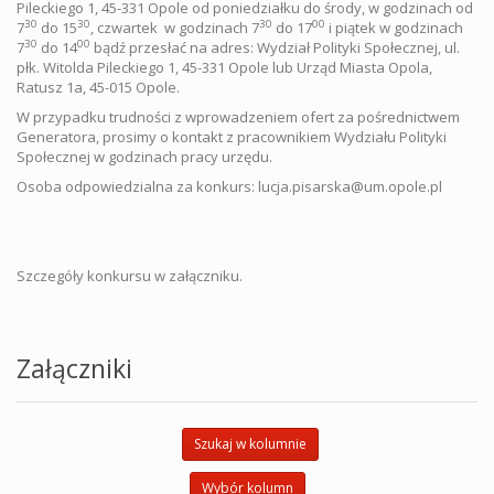
Pileckiego 1, 45-331 Opole od poniedziałku do środy, w godzinach od
30
30
30
00
7
do 15
, czwartek w godzinach 7
do 17
i piątek w godzinach
30
00
7
do 14
bądź przesłać na adres: Wydział Polityki Społecznej, ul.
płk. Witolda Pileckiego 1, 45-331 Opole lub Urząd Miasta Opola,
Ratusz 1a, 45-015 Opole.
W przypadku trudności z wprowadzeniem ofert za pośrednictwem
Generatora, prosimy o kontakt z pracownikiem Wydziału Polityki
Społecznej w godzinach pracy urzędu.
Osoba odpowiedzialna za konkurs: lucja.pisarska@um.opole.pl
Szczegóły konkursu w załączniku.
Załączniki
Szukaj w kolumnie
Wybór kolumn