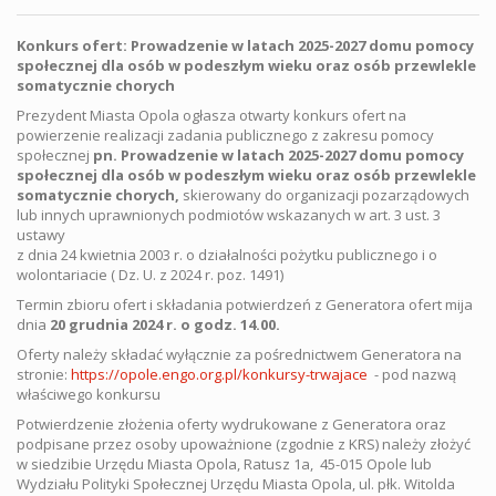
Konkurs ofert: Prowadzenie w latach 2025-2027 domu pomocy
społecznej dla osób w podeszłym wieku oraz osób przewlekle
somatycznie chorych
Prezydent Miasta Opola ogłasza otwarty konkurs ofert na
powierzenie realizacji zadania publicznego z zakresu pomocy
społecznej
pn. Prowadzenie w latach 2025-2027 domu pomocy
społecznej dla osób w podeszłym wieku oraz osób przewlekle
somatycznie chorych,
skierowany do organizacji pozarządowych
lub innych uprawnionych podmiotów wskazanych w art. 3 ust. 3
ustawy
z dnia 24 kwietnia 2003 r. o działalności pożytku publicznego i o
wolontariacie ( Dz. U. z 2024 r. poz. 1491)
Termin zbioru ofert i składania potwierdzeń z Generatora ofert mija
dnia
20 grudnia 2024 r. o godz. 14.00.
Oferty należy składać wyłącznie za pośrednictwem Generatora na
stronie:
https://opole.engo.org.pl/konkursy-trwajace
- pod nazwą
właściwego konkursu
Potwierdzenie złożenia oferty wydrukowane z Generatora oraz
podpisane przez osoby upoważnione (zgodnie z KRS) należy złożyć
w siedzibie Urzędu Miasta Opola, Ratusz 1a, 45-015 Opole lub
Wydziału Polityki Społecznej Urzędu Miasta Opola, ul. płk. Witolda