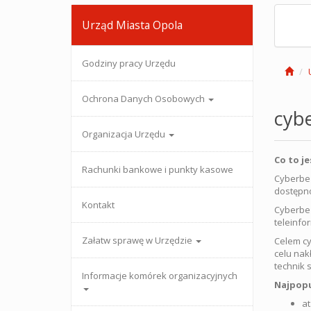
Urząd Miasta Opola
Godziny pracy Urzędu
Ochrona Danych Osobowych
cyb
Organizacja Urzędu
Co to j
Rachunki bankowe i punkty kasowe
Cyberbez
dostępno
Kontakt
Cyberbez
teleinfo
Załatw sprawę w Urzędzie
Celem cy
celu nak
technik 
Informacje komórek organizacyjnych
Najpopu
at