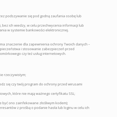
przez podszywanie się pod godną zaufania osobę lub
 bez ich wiedzy, w celu przechwycenia informacji lub
nia w systemie bankowości elektronicznej.
 ma znaczenie dla zapewnienia ochrony Twoich danych –
zpieczeństwa i stosowanie zabezpieczeń przed
omórkowego czy też usług internetowych.
ie rzeczywistym;
dz się czy twój program do ochrony przed wirusami
ciowych, które nie mają ważnego certyfikatu SSL;
 być ono zainfekowane złośliwym kodem);
eresantów z prośbą o podanie hasła lub loginu w celu ich