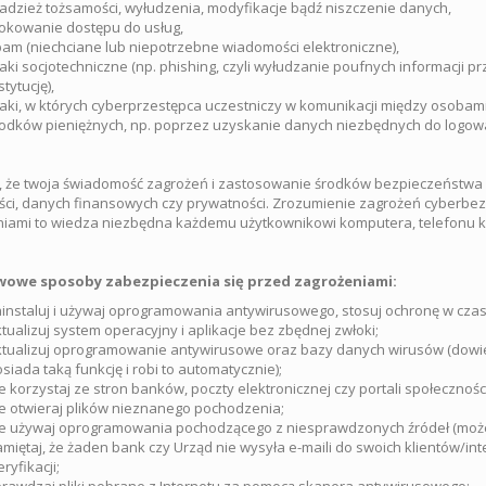
adzież tożsamości, wyłudzenia, modyfikacje bądź niszczenie danych,
okowanie dostępu do usług,
am (niechciane lub niepotrzebne wiadomości elektroniczne),
aki socjotechniczne (np. phishing, czyli wyłudzanie poufnych informacji 
stytucję),
aki, w których cyberprzestępca uczestniczy w komunikacji między osobami,
odków pieniężnych, np. poprzez uzyskanie danych niezbędnych do logowa
, że twoja świadomość zagrożeń i zastosowanie środków bezpieczeństwa
ci, danych finansowych czy prywatności. Zrozumienie zagrożeń cyberbe
iami to wiedza niezbędna każdemu użytkownikowi komputera, telefonu k
owe sposoby zabezpieczenia się przed zagrożeniami:
instaluj i używaj oprogramowania antywirusowego, stosuj ochronę w czas
tualizuj system operacyjny i aplikacje bez zbędnej zwłoki;
tualizuj oprogramowanie antywirusowe oraz bazy danych wirusów (dowie
siada taką funkcję i robi to automatycznie);
e korzystaj ze stron banków, poczty elektronicznej czy portali społecznoś
e otwieraj plików nieznanego pochodzenia;
e używaj oprogramowania pochodzącego z niesprawdzonych źródeł (może
miętaj, że żaden bank czy Urząd nie wysyła e-maili do swoich klientów/int
ryfikacji;