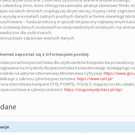
rawdzaj pliki pobrane z Internetu za pomocą skanera antywirusowego;
e odwiedzaj stron, które oferują niesamowite atrakcje (darmowe filmiki, 
ęsto na takich stronach znajdują się ukryte wirusy, trojany i inne zagrożeni
e wysyłaj w e-mailach żadnych poufnych danych w formie otwartego tekst
szyfrowane – hasła przekazuj w sposób bezpieczny najlepiej innym kan
e zostawiaj danych osobowych w niesprawdzonych serwisach i na stronach
ewidoczne dla osób trzecich;
ykonuj kopie zapasowe ważnych danych.
ównież zapoznać się z informacjami poniżej:
staw porad bezpieczeństwa dla użytkowników komputerów prowadzony na
eagowania na Incydenty Bezpieczeństwa Komputerowego działającego na
radniki na witrynie internetowej Ministerstwa Cyfryzacji:
https://www.gov
blikacje z zakresu cyberbezpieczeństwa:
https://www.cert.pl/
rona internetowa kampanii STÓJ. POMYŚL. POŁĄCZ. mającej na celu zwięk
zpieczeństwa w cyberprzestrzeni:
https://stojpomyslpolacz.pl/stp/
dane
acje