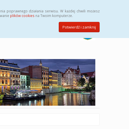
Szukaj
nia poprawnego działania serwisu. W każdej chwili możesz
ywanie
plików cookies
na Twoim komputerze.
Potwierdź i zamknij