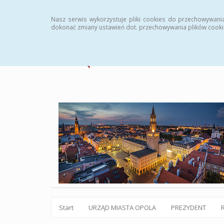
Statystyki
Instrukcja
Rejestr zmian
Archiw
Nasz serwis wykorzystuje pliki cookies do przechowywani
dokonać zmiany ustawień dot. przechowywania plików cooki
Start
URZĄD MIASTA OPOLA
PREZYDENT