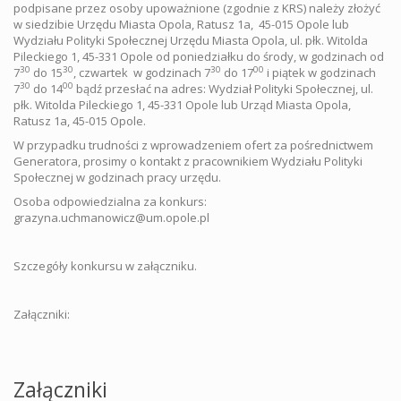
podpisane przez osoby upoważnione (zgodnie z KRS) należy złożyć
w siedzibie Urzędu Miasta Opola, Ratusz 1a, 45-015 Opole lub
Wydziału Polityki Społecznej Urzędu Miasta Opola, ul. płk. Witolda
Pileckiego 1, 45-331 Opole od poniedziałku do środy, w godzinach od
30
30
30
00
7
do 15
, czwartek w godzinach 7
do 17
i piątek w godzinach
30
00
7
do 14
bądź przesłać na adres: Wydział Polityki Społecznej, ul.
płk. Witolda Pileckiego 1, 45-331 Opole lub Urząd Miasta Opola,
Ratusz 1a, 45-015 Opole.
W przypadku trudności z wprowadzeniem ofert za pośrednictwem
Generatora, prosimy o kontakt z pracownikiem Wydziału Polityki
Społecznej w godzinach pracy urzędu.
Osoba odpowiedzialna za konkurs:
grazyna.uchmanowicz@um.opole.pl
Szczegóły konkursu w załączniku.
Załączniki:
Załączniki