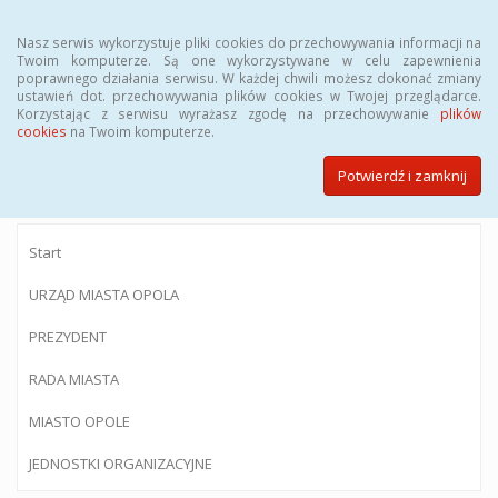
Menu
Nasz serwis wykorzystuje pliki cookies do przechowywania informacji na
Twoim komputerze. Są one wykorzystywane w celu zapewnienia
poprawnego działania serwisu. W każdej chwili możesz dokonać zmiany
ustawień dot. przechowywania plików cookies w Twojej przeglądarce.
Korzystając z serwisu wyrażasz zgodę na przechowywanie
plików
BIULETYN INFORMACJI PUBLICZNEJ
cookies
na Twoim komputerze.
Urzędu Miasta Opola
Potwierdź i zamknij
Start
URZĄD MIASTA OPOLA
PREZYDENT
RADA MIASTA
MIASTO OPOLE
JEDNOSTKI ORGANIZACYJNE