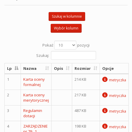
Szukaj w kolumnie
Wybór kolumn
Pokaż
pozycji
Szukaj:
Lp
Nazwa
Opis
Rozmiar
Opcje
1
Karta oceny
214 KB
metryczka
formalnej
2
Karta oceny
217 KB
metryczka
merytorycznej
3
Regulamin
487 KB
metryczka
dotacji
4
ZARZĄDZENIE
198 KB
metryczka
nr 79 _1