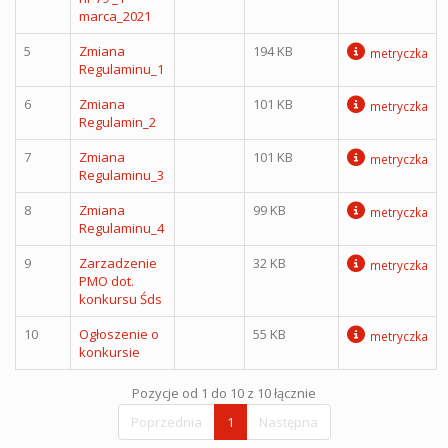
marca_2021
5
Zmiana
194 KB
metryczka
Regulaminu_1
6
Zmiana
101 KB
metryczka
Regulamin_2
7
Zmiana
101 KB
metryczka
Regulaminu_3
8
Zmiana
99 KB
metryczka
Regulaminu_4
9
Zarzadzenie
32 KB
metryczka
PMO dot.
konkursu Śds
10
Ogłoszenie o
55 KB
metryczka
konkursie
Pozycje od 1 do 10 z 10 łącznie
Poprzednia
1
Następna