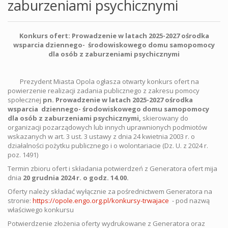
zaburzeniami psychicznymi
Konkurs ofert: Prowadzenie w latach 2025-2027 ośrodka
wsparcia dziennego- środowiskowego domu samopomocy
dla osób z zaburzeniami psychicznymi
Prezydent Miasta Opola ogłasza otwarty konkurs ofert na
powierzenie realizacji zadania publicznego z zakresu pomocy
społecznej
pn. Prowadzenie w latach 2025-2027 ośrodka
wsparcia
dziennego- środowiskowego domu samopomocy
dla osób z zaburzeniami psychicznymi,
skierowany do
organizacji pozarządowych lub innych uprawnionych podmiotów
wskazanych w art. 3 ust. 3 ustawy z dnia 24 kwietnia 2003 r. o
działalności pożytku publicznego i o wolontariacie (Dz. U. z 2024 r.
poz. 1491)
Termin zbioru ofert i składania potwierdzeń z Generatora ofert mija
dnia
20 grudnia 2024 r. o godz. 14.00.
Oferty należy składać wyłącznie za pośrednictwem Generatora na
stronie:
https://opole.engo.org.pl/konkursy-trwajace
- pod nazwą
właściwego konkursu
Potwierdzenie złożenia oferty wydrukowane z Generatora oraz