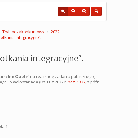
Tryb pozakonkursowy
2022
tkania integracyjne”.
tkania integracyjne”.
turalne Opole
” na realizację zadania publicznego,
go i o wolontariacie (Dz. U. z 2022 r.
poz. 1327
, z późn.
ta 1.