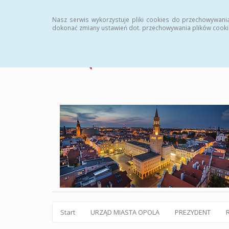
Statystyki
Instrukcja
Rejestr zmian
Archiw
Nasz serwis wykorzystuje pliki cookies do przechowywani
dokonać zmiany ustawień dot. przechowywania plików cooki
Start
URZĄD MIASTA OPOLA
PREZYDENT