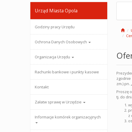
Urząd Miasta Opola
Godziny pracy Urzędu
Cen
Ochrona Danych Osobowych
Ofer
Organizacja Urzędu
Rachunki bankowe i punkty kasowe
Prezyden
zgodnie z
zm.) pn.
„
Kontakt
Proszę o
tj. do dn
Załatw sprawę w Urzędzie
wy
pr
z 
Informacje komórek organizacyjnych
os