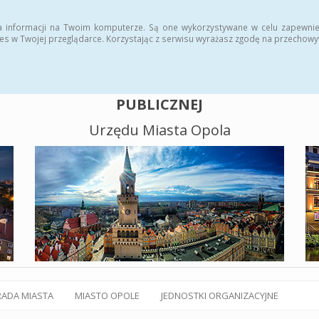
alny BIP
Polityka plików cookies
a informacji na Twoim komputerze. Są one wykorzystywane w celu zapewnie
es w Twojej przeglądarce. Korzystając z serwisu wyrażasz zgodę na przechow
BIULETYN INFORMACJI
PUBLICZNEJ
Urzędu Miasta Opola
RADA MIASTA
MIASTO OPOLE
JEDNOSTKI ORGANIZACYJNE