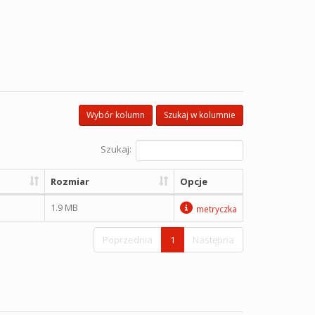
Wybór kolumn
Szukaj w kolumnie
Szukaj:
Rozmiar
Opcje
1.9 MB
metryczka
Poprzednia
1
Następna