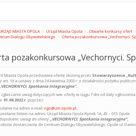
URZĄD MIASTA OPOLA
Urząd Miasta Opola
Otwarte konkursy ofert
trum Dialogu Obywatelskiego
Oferta pozakonkursowa „Vechornyci. Spo
ta pozakonkursowa „Vechornyci. Spo
t Miasta Opola przedstawia ofertę złożoną przez
Stowarzyszenie „Kul
 art. 19 a ustawy z dnia 24 kwietnia 2003 r. o działalności pożytku publiczne
VECHORNYCI. Spotkania integracyjne”.
 zgłaszanie uwag dotyczących ww. oferty w ciągu 7 dni od daty ogłoszenia
ia
01.08.2022 r
. poprzez:
słanie na adres e-mail:
ngo@um.opole.pl
,
zesłanie listem na adres: Urząd Miasta Opola Rynek 1A, 45 – 015 Opole
dopiskiem: uwagi do oferty
„VECHORNYCI. Spotkania integracyjne”,
obiste dostarczenie do Centrum Dialogu Obywatelskiego, Opole ul. Damro