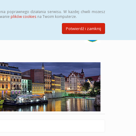
Szukaj
nia poprawnego działania serwisu. W każdej chwili możesz
ywanie
plików cookies
na Twoim komputerze.
Potwierdź i zamknij