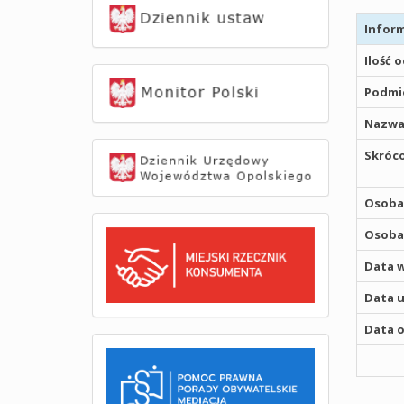
Inform
Ilość 
Podmio
Nazwa
Skróco
Osoba,
Osoba,
Data w
Data u
Data o