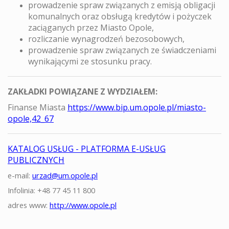
prowadzenie spraw związanych z emisją obligacji
komunalnych oraz obsługą kredytów i pożyczek
zaciąganych przez Miasto Opole,
rozliczanie wynagrodzeń bezosobowych,
prowadzenie spraw związanych ze świadczeniami
wynikającymi ze stosunku pracy.
ZAKŁADKI POWIĄZANE Z WYDZIAŁEM:
Finanse Miasta
https://www.bip.um.opole.pl/miasto-
opole,42_67
KATALOG USŁUG - PLATFORMA E-USŁUG
PUBLICZNYCH
e-mail:
urzad@um.opole.pl
Infolinia: +48 77 45 11 800
adres www:
http://www.opole.pl