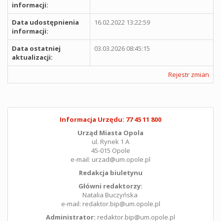
informacji:
Data udostępnienia
16.02.2022 13:22:59
informacji:
Data ostatniej
03.03.2026 08:45:15
aktualizacji:
Rejestr zmian
Informacja Urzędu: 77 45 11 800
Urząd Miasta Opola
ul. Rynek 1 A
45-015 Opole
e-mail: urzad@um.opole.pl
Redakcja biuletynu
Główni redaktorzy:
Natalia Buczyńska
e-mail: redaktor.bip@um.opole.pl
Administrator:
redaktor.bip@um.opole.pl