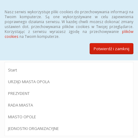
Menu
Nasz serwis wykorzystuje pliki cookies do przechowywania informacji na
Twoim komputerze. Są one wykorzystywane w celu zapewnienia
poprawnego działania serwisu. W każdej chwili możesz dokonać zmiany
ustawień dot. przechowywania plików cookies w Twojej przeglądarce.
Korzystając z serwisu wyrażasz zgodę na przechowywanie
plików
BIULETYN INFORMACJI PUBLICZNEJ
cookies
na Twoim komputerze.
Urzędu Miasta Opola
Potwierdź i zamknij
Start
URZĄD MIASTA OPOLA
PREZYDENT
RADA MIASTA
MIASTO OPOLE
JEDNOSTKI ORGANIZACYJNE