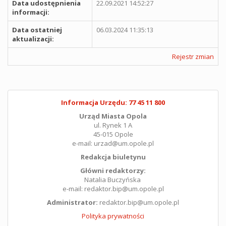
Data udostępnienia
22.09.2021 14:52:27
informacji:
Data ostatniej
06.03.2024 11:35:13
aktualizacji:
Rejestr zmian
Informacja Urzędu: 77 45 11 800
Urząd Miasta Opola
ul. Rynek 1 A
45-015 Opole
e-mail: urzad@um.opole.pl
Redakcja biuletynu
Główni redaktorzy:
Natalia Buczyńska
e-mail: redaktor.bip@um.opole.pl
Administrator:
redaktor.bip@um.opole.pl
Polityka prywatności