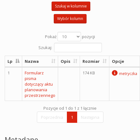
Szukaj w kolumnie
Wybór kolumn
Pokaż
pozycji
Szukaj:
Lp
Nazwa
Opis
Rozmiar
Opcje
1
Formularz
174 KB
metryczka
pisma
dotyczący aktu
planowania
przestrzennego
Pozycje od 1 do 1 z 1 łącznie
Poprzednia
1
Następna
Metadane