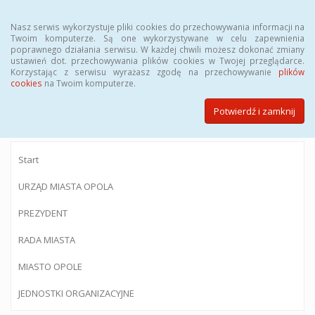
Menu
Nasz serwis wykorzystuje pliki cookies do przechowywania informacji na
Twoim komputerze. Są one wykorzystywane w celu zapewnienia
poprawnego działania serwisu. W każdej chwili możesz dokonać zmiany
ustawień dot. przechowywania plików cookies w Twojej przeglądarce.
Korzystając z serwisu wyrażasz zgodę na przechowywanie
plików
BIULETYN INFORMACJI PUBLICZNEJ
cookies
na Twoim komputerze.
Urzędu Miasta Opola
Potwierdź i zamknij
Start
URZĄD MIASTA OPOLA
PREZYDENT
RADA MIASTA
MIASTO OPOLE
JEDNOSTKI ORGANIZACYJNE