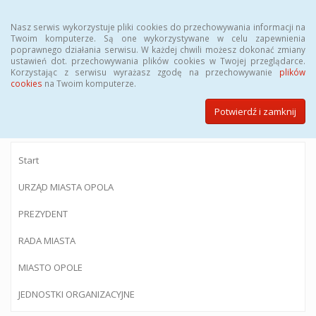
Menu
Nasz serwis wykorzystuje pliki cookies do przechowywania informacji na
Twoim komputerze. Są one wykorzystywane w celu zapewnienia
poprawnego działania serwisu. W każdej chwili możesz dokonać zmiany
ustawień dot. przechowywania plików cookies w Twojej przeglądarce.
Korzystając z serwisu wyrażasz zgodę na przechowywanie
plików
BIULETYN INFORMACJI PUBLICZNEJ
cookies
na Twoim komputerze.
Urzędu Miasta Opola
Potwierdź i zamknij
Start
URZĄD MIASTA OPOLA
PREZYDENT
RADA MIASTA
MIASTO OPOLE
JEDNOSTKI ORGANIZACYJNE