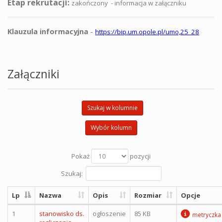
Etap rekrutacji:
zakończony - informacja w załączniku
Klauzula informacyjna
-
https://bip.um.opole.pl/umo,25_28
Załączniki
Szukaj w kolumnie
Wybór kolumn
Pokaż
pozycji
Szukaj:
Lp
Nazwa
Opis
Rozmiar
Opcje
1
stanowisko ds.
ogłoszenie
85 KB
metryczka