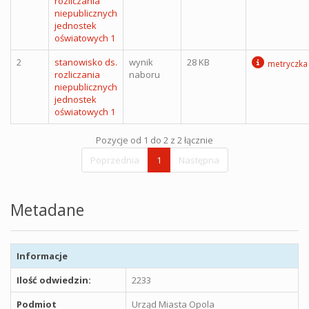
rozliczania
niepublicznych
jednostek
oświatowych 1
2
stanowisko ds.
wynik
28 KB
metryczka
rozliczania
naboru
niepublicznych
jednostek
oświatowych 1
Pozycje od 1 do 2 z 2 łącznie
Poprzednia
1
Następna
Metadane
Informacje
Ilość odwiedzin:
2233
Podmiot
Urząd Miasta Opola