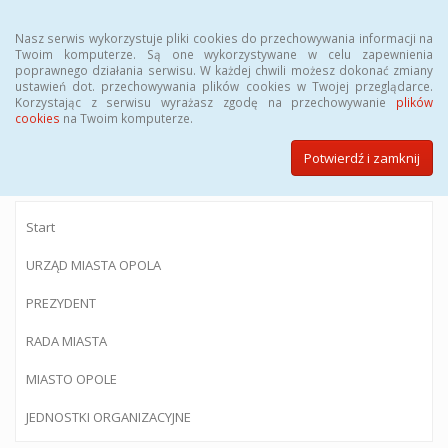
Menu
Nasz serwis wykorzystuje pliki cookies do przechowywania informacji na
Twoim komputerze. Są one wykorzystywane w celu zapewnienia
poprawnego działania serwisu. W każdej chwili możesz dokonać zmiany
ustawień dot. przechowywania plików cookies w Twojej przeglądarce.
Korzystając z serwisu wyrażasz zgodę na przechowywanie
plików
BIULETYN INFORMACJI PUBLICZNEJ
cookies
na Twoim komputerze.
Urzędu Miasta Opola
Potwierdź i zamknij
Start
URZĄD MIASTA OPOLA
PREZYDENT
RADA MIASTA
MIASTO OPOLE
JEDNOSTKI ORGANIZACYJNE