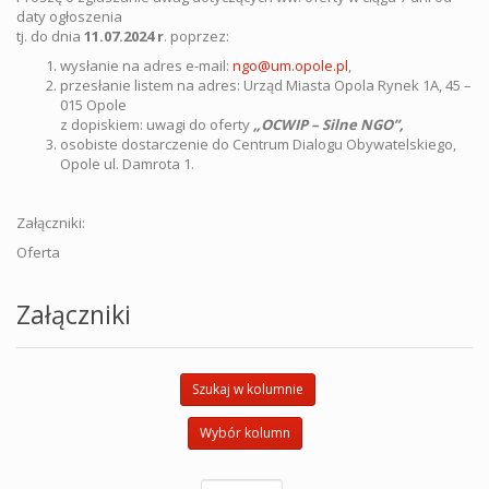
daty ogłoszenia
tj. do dnia
11.07.2024 r
. poprzez:
wysłanie na adres e-mail:
ngo@um.opole.pl
,
przesłanie listem na adres: Urząd Miasta Opola Rynek 1A, 45 –
015 Opole
z dopiskiem: uwagi do oferty
„OCWIP – Silne NGO”,
osobiste dostarczenie do Centrum Dialogu Obywatelskiego,
Opole ul. Damrota 1.
Załączniki:
Oferta
Załączniki
Szukaj w kolumnie
Wybór kolumn