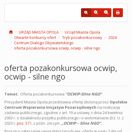
URZĄD MIASTA OPOLA
Urząd Miasta Opola
Otwarte konkursy ofert
Tryb pozakonkursowy
2024
Centrum Dialogu Obywatelskiego
oferta pozakonkursowa ocwip, ocwip - silne ngo
oferta pozakonkursowa ocwip,
ocwip - silne ngo
Temat:
Oferta pozakonkursowa
”OCWIP-Silne NGO”
Prezydent Miasta Opola przedstawia ofertę złożoną przez
Opolskie
Centrum Wspierania Inicjatyw Pozarządowych
na realizację
zadania publicznego, zgodnie z art. 19 a ustawy z dnia 24 kwietnia
2003 r. o działalności pożytku publicznego i o wolontariacie (Dz. U. z
2023 r.
poz. 57
1, z późn. zm.) pn.
„OCWIP – Silne NGO”.
Proszę o zgłaszanie uwag dotyczących ww. oferty w ciągu 7 dni od