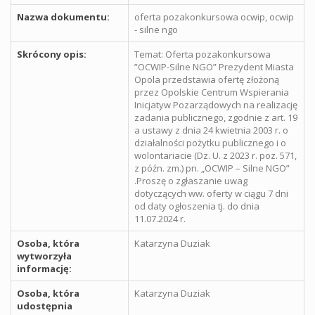
Nazwa dokumentu:
oferta pozakonkursowa ocwip, ocwip
- silne ngo
Skrócony opis:
Temat: Oferta pozakonkursowa
”OCWIP-Silne NGO” Prezydent Miasta
Opola przedstawia ofertę złożoną
przez Opolskie Centrum Wspierania
Inicjatyw Pozarządowych na realizację
zadania publicznego, zgodnie z art. 19
a ustawy z dnia 24 kwietnia 2003 r. o
działalności pożytku publicznego i o
wolontariacie (Dz. U. z 2023 r. poz. 571,
z późn. zm.) pn. „OCWIP – Silne NGO”
.Proszę o zgłaszanie uwag
dotyczących ww. oferty w ciągu 7 dni
od daty ogłoszenia tj. do dnia
11.07.2024 r.
Osoba, która
Katarzyna Duziak
wytworzyła
informację:
Osoba, która
Katarzyna Duziak
udostępnia