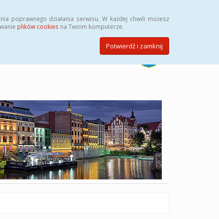
Szukaj
nia poprawnego działania serwisu. W każdej chwili możesz
ywanie
plików cookies
na Twoim komputerze.
Potwierdź i zamknij