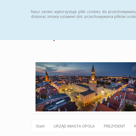
Statystyki
Instrukcja
Rejestr zmian
Archiw
Nasz serwis wykorzystuje pliki cookies do przechowywani
dokonać zmiany ustawień dot. przechowywania plików cooki
Start
URZĄD MIASTA OPOLA
PREZYDENT