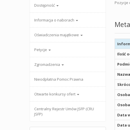
Pozycje o
Dostępność
Informacja o naborach
Meta
Oświadczenia majątkowe
Inform
Petycje
Ilość 
Podmio
Zgromadzenia
Nazwa
Nieodpłatna Pomoc Prawna
Skróco
Otwarte konkursy ofert
Osoba,
Osoba,
Centralny Rejestr Umów JSFP (CRU
JSFP)
Data w
Data u