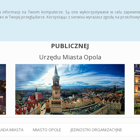
alny BIP
Polityka plików cookies
a informacji na Twoim komputerze. Są one wykorzystywane w celu zapewnie
es w Twojej przeglądarce. Korzystając z serwisu wyrażasz zgodę na przechow
BIULETYN INFORMACJI
PUBLICZNEJ
Urzędu Miasta Opola
RADA MIASTA
MIASTO OPOLE
JEDNOSTKI ORGANIZACYJNE