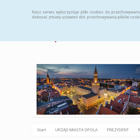
Statystyki
Instrukcja
Rejestr zmian
Archiw
Nasz serwis wykorzystuje pliki cookies do przechowywani
dokonać zmiany ustawień dot. przechowywania plików cooki
Start
URZĄD MIASTA OPOLA
PREZYDENT