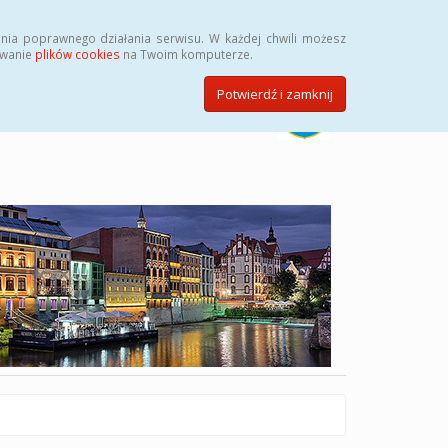
Szukaj
nia poprawnego działania serwisu. W każdej chwili możesz
ywanie
plików cookies
na Twoim komputerze.
Potwierdź i zamknij