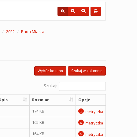
2022
Rada Miasta
Wybór kolumn
Szukaj w kolumnie
Szukaj:
Opis
Rozmiar
Opcje
174 KB
metryczka
165 KB
metryczka
164 KB
metryczka