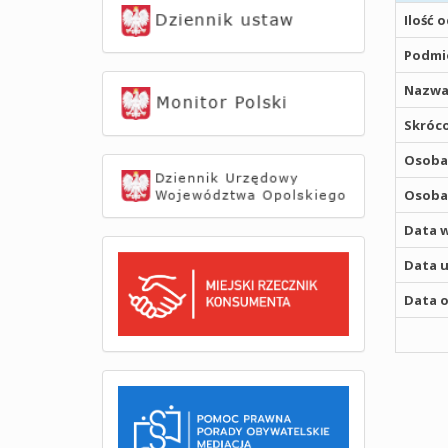
Ilość 
Podmio
Nazwa
Skróco
Osoba,
Osoba,
Data w
Data u
Data o