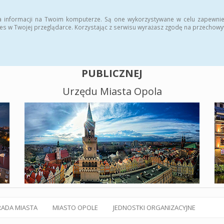
alny BIP
Polityka plików cookies
a informacji na Twoim komputerze. Są one wykorzystywane w celu zapewnie
es w Twojej przeglądarce. Korzystając z serwisu wyrażasz zgodę na przechow
BIULETYN INFORMACJI
PUBLICZNEJ
Urzędu Miasta Opola
RADA MIASTA
MIASTO OPOLE
JEDNOSTKI ORGANIZACYJNE