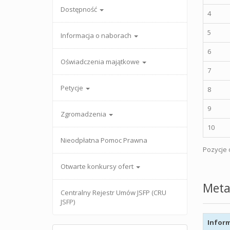
Dostępność
4
5
Informacja o naborach
6
Oświadczenia majątkowe
7
Petycje
8
9
Zgromadzenia
10
Nieodpłatna Pomoc Prawna
Pozycje o
Otwarte konkursy ofert
Meta
Centralny Rejestr Umów JSFP (CRU
JSFP)
Inform