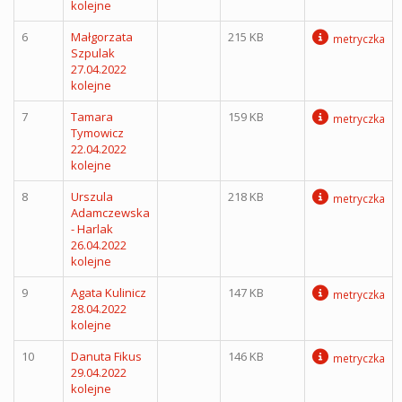
kolejne
6
Małgorzata
215 KB
metryczka
Szpulak
27.04.2022
kolejne
7
Tamara
159 KB
metryczka
Tymowicz
22.04.2022
kolejne
8
Urszula
218 KB
metryczka
Adamczewska
- Harlak
26.04.2022
kolejne
9
Agata Kulinicz
147 KB
metryczka
28.04.2022
kolejne
10
Danuta Fikus
146 KB
metryczka
29.04.2022
kolejne