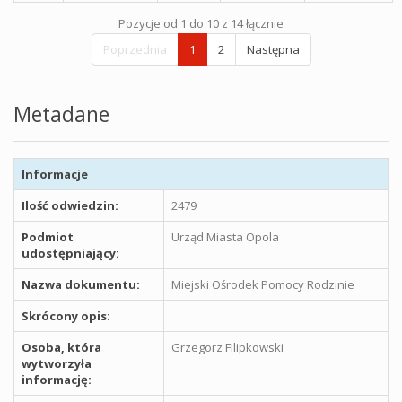
Pozycje od 1 do 10 z 14 łącznie
Poprzednia
1
2
Następna
Metadane
Informacje
Ilość odwiedzin:
2479
Podmiot
Urząd Miasta Opola
udostępniający:
Nazwa dokumentu:
Miejski Ośrodek Pomocy Rodzinie
Skrócony opis:
Osoba, która
Grzegorz Filipkowski
wytworzyła
informację: