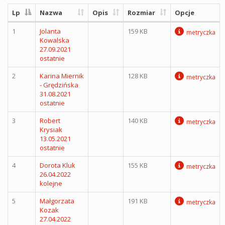
Lp
Nazwa
Opis
Rozmiar
Opcje
1
Jolanta
159 KB
metryczka
Kowalska
27.09.2021
ostatnie
2
Karina Miernik
128 KB
metryczka
- Grędzińska
31.08.2021
ostatnie
3
Robert
140 KB
metryczka
Krysiak
13.05.2021
ostatnie
4
Dorota Kluk
155 KB
metryczka
26.04.2022
kolejne
5
Małgorzata
191 KB
metryczka
Kozak
27.04.2022