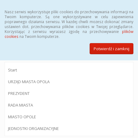
Menu
Nasz serwis wykorzystuje pliki cookies do przechowywania informacji na
Twoim komputerze. Są one wykorzystywane w celu zapewnienia
poprawnego działania serwisu. W każdej chwili możesz dokonać zmiany
ustawień dot. przechowywania plików cookies w Twojej przeglądarce.
Korzystając z serwisu wyrażasz zgodę na przechowywanie
plików
BIULETYN INFORMACJI PUBLICZNEJ
cookies
na Twoim komputerze.
Urzędu Miasta Opola
Potwierdź i zamknij
Start
URZĄD MIASTA OPOLA
PREZYDENT
RADA MIASTA
MIASTO OPOLE
JEDNOSTKI ORGANIZACYJNE