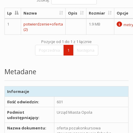
Lp
Nazwa
Opis
Rozmiar
Opcje
1
potwierdzenie+oferta
1.9 MB
metr
(2)
Pozycje od 1 do 1 z 1 łącznie
Poprzednia
1
Następna
Metadane
Informacje
Ilość odwiedzin:
601
Podmiot
Urząd Miasta Opola
udostępniający:
Nazwa dokumentu:
oferta pozakonkursowa