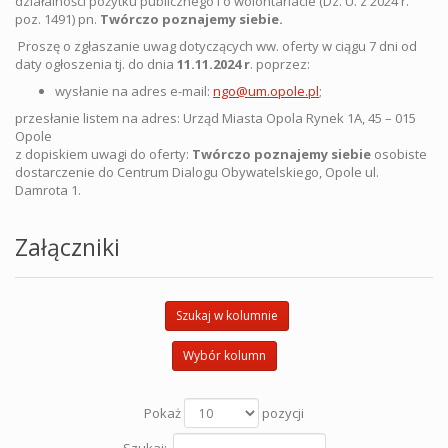
działalności pożytku publicznego i o wolontariacie (Dz. U. z 2024 r.
poz. 1491) pn.
Twórczo poznajemy siebie.
Proszę o zgłaszanie uwag dotyczących ww. oferty w ciągu 7 dni od
daty ogłoszenia tj. do dnia
11.11.2024 r
. poprzez:
wysłanie na adres e-mail:
ngo@um.opole.pl
;
przesłanie listem na adres: Urząd Miasta Opola Rynek 1A, 45 – 015
Opole
z dopiskiem uwagi do oferty:
Twórczo poznajemy siebie
osobiste
dostarczenie do Centrum Dialogu Obywatelskiego, Opole ul.
Damrota 1.
Załączniki
Szukaj w kolumnie
Wybór kolumn
Pokaż
pozycji
Szukaj: