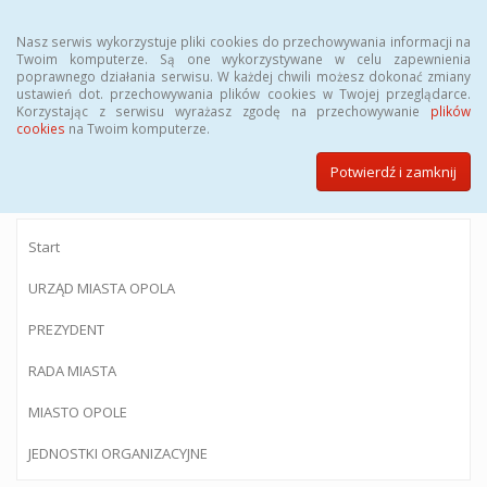
Menu
Nasz serwis wykorzystuje pliki cookies do przechowywania informacji na
Twoim komputerze. Są one wykorzystywane w celu zapewnienia
poprawnego działania serwisu. W każdej chwili możesz dokonać zmiany
ustawień dot. przechowywania plików cookies w Twojej przeglądarce.
Korzystając z serwisu wyrażasz zgodę na przechowywanie
plików
BIULETYN INFORMACJI PUBLICZNEJ
cookies
na Twoim komputerze.
Urzędu Miasta Opola
Potwierdź i zamknij
Start
URZĄD MIASTA OPOLA
PREZYDENT
RADA MIASTA
MIASTO OPOLE
JEDNOSTKI ORGANIZACYJNE