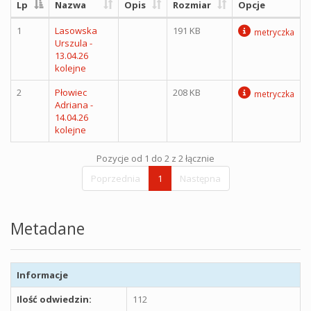
Lp
Nazwa
Opis
Rozmiar
Opcje
1
Lasowska
191 KB
metryczka
Urszula -
13.04.26
kolejne
2
Płowiec
208 KB
metryczka
Adriana -
14.04.26
kolejne
Pozycje od 1 do 2 z 2 łącznie
Poprzednia
1
Następna
Metadane
Informacje
Ilość odwiedzin:
112