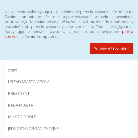
Menu
Nasz serwis wykorzystuje pliki cookies do przechowywania informacji na
Twoim komputerze. Są one wykorzystywane w celu zapewnienia
poprawnego działania serwisu. W każdej chwili możesz dokonać zmiany
ustawień dot. przechowywania plików cookies w Twojej przeglądarce.
Korzystając z serwisu wyrażasz zgodę na przechowywanie
plików
BIULETYN INFORMACJI PUBLICZNEJ
cookies
na Twoim komputerze.
Urzędu Miasta Opola
Potwierdź i zamknij
Start
URZĄD MIASTA OPOLA
PREZYDENT
RADA MIASTA
MIASTO OPOLE
JEDNOSTKI ORGANIZACYJNE