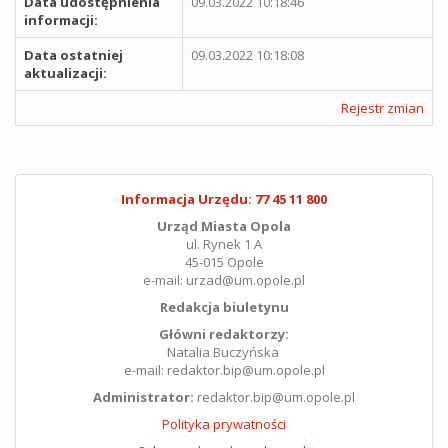
Data udostępnienia
09.03.2022 10:18:46
informacji:
Data ostatniej
09.03.2022 10:18:08
aktualizacji:
Rejestr zmian
Informacja Urzędu: 77 45 11 800
Urząd Miasta Opola
ul. Rynek 1 A
45-015 Opole
e-mail: urzad@um.opole.pl
Redakcja biuletynu
Główni redaktorzy:
Natalia Buczyńska
e-mail: redaktor.bip@um.opole.pl
Administrator:
redaktor.bip@um.opole.pl
Polityka prywatności