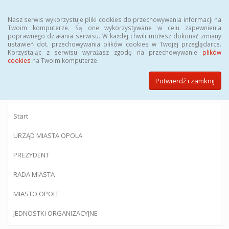
Menu
Nasz serwis wykorzystuje pliki cookies do przechowywania informacji na
Twoim komputerze. Są one wykorzystywane w celu zapewnienia
poprawnego działania serwisu. W każdej chwili możesz dokonać zmiany
ustawień dot. przechowywania plików cookies w Twojej przeglądarce.
Korzystając z serwisu wyrażasz zgodę na przechowywanie
plików
BIULETYN INFORMACJI PUBLICZNEJ
cookies
na Twoim komputerze.
Urzędu Miasta Opola
Potwierdź i zamknij
Start
URZĄD MIASTA OPOLA
PREZYDENT
RADA MIASTA
MIASTO OPOLE
JEDNOSTKI ORGANIZACYJNE