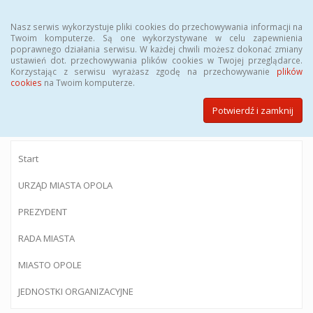
Menu
Nasz serwis wykorzystuje pliki cookies do przechowywania informacji na
Twoim komputerze. Są one wykorzystywane w celu zapewnienia
poprawnego działania serwisu. W każdej chwili możesz dokonać zmiany
ustawień dot. przechowywania plików cookies w Twojej przeglądarce.
Korzystając z serwisu wyrażasz zgodę na przechowywanie
plików
BIULETYN INFORMACJI PUBLICZNEJ
cookies
na Twoim komputerze.
Urzędu Miasta Opola
Potwierdź i zamknij
Start
URZĄD MIASTA OPOLA
PREZYDENT
RADA MIASTA
MIASTO OPOLE
JEDNOSTKI ORGANIZACYJNE