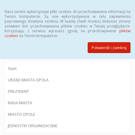
Menu
Nasz serwis wykorzystuje pliki cookies do przechowywania informacji na
Twoim komputerze. Są one wykorzystywane w celu zapewnienia
poprawnego działania serwisu. W każdej chwili możesz dokonać zmiany
ustawień dot. przechowywania plików cookies w Twojej przeglądarce.
Korzystając z serwisu wyrażasz zgodę na przechowywanie
plików
BIULETYN INFORMACJI PUBLICZNEJ
cookies
na Twoim komputerze.
Urzędu Miasta Opola
Potwierdź i zamknij
Start
URZĄD MIASTA OPOLA
PREZYDENT
RADA MIASTA
MIASTO OPOLE
JEDNOSTKI ORGANIZACYJNE