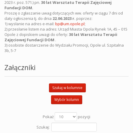
2023 r. poz. 571.)
pn
.
30 lat Warsztatu Terapii Zajęciowej
Fundacji DOM.
Proszę o zgłaszanie uwag dotyczących ww. oferty w ciągu 7 dni od
daty ogłoszenia tj. do dnia
22.06.2023 r.
poprzez:
1) wysłanie na adres e-mail:
bp@um.opole.pl
;
2) przesłanie listem na adres: Urząd Miasta Opola Rynek 1A, 45 – 015
Opole z dopiskiem uwagi do oferty:
30 lat Warsztatu Terapii
Zajęciowej Fundacji DOM
.
3) osobiste dostarczenie do Wydziału Promocji, Opole ul. Szpitalna
3b, 5-7
Załączniki
Szukaj w kolumnie
Wybór kolumn
Pokaż
pozycji
Szukaj: