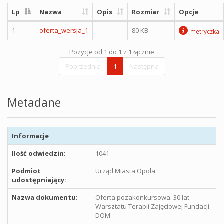
Lp
Nazwa
Opis
Rozmiar
Opcje
1
oferta_wersja_1
80 KB
metryczka
Pozycje od 1 do 1 z 1 łącznie
Poprzednia
1
Następna
Metadane
Informacje
Ilość odwiedzin:
1041
Podmiot
Urząd Miasta Opola
udostępniający:
Nazwa dokumentu:
Oferta pozakonkursowa: 30 lat
Warsztatu Terapii Zajęciowej Fundacji
DOM