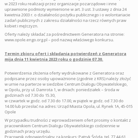
w 2023 roku realizacji przez organizacje pozarządowe i inne
uprawnione podmioty wymienione w art. 3 ust. 3 ustawy z dnia 24
kwietnia 2003 r. o działalności pożytku publicznego i o wolontariacie
zadań publicznych z zakresu działalności na rzecz równych praw
kobiet i mężczyzn.
Oferty należy składać za pośrednictwem Generatora na stronie:
www.opole.engo.org.pl – pod nazwą właściwego konkursu.
Termin zbioru ofert i składania potwierdzeń z Generatora
mija dnia 11 kwietnia 2023 roku o godzinie 07.30.
Potwierdzenia złożenia oferty wydrukowane z Generatora oraz
podpisane przez osoby upoważnione (zgodnie z KRS) należy złożyć
w urnie na parterze w siedzibie Centrum Dialogu Obywatelskiego,
w Opolu, przy ul. Damrota 1, w dniach: poniedziałek – środa w
godzinach od 7.30 do 15.30,
w czwartek w godz. od 7.30 do 17.00, w piątek w godz. od 7.30 do
14.00 lub przesłać na adres: Urząd Miasta Opola, ul. Rynek 1A, 45-015
Opole
W przypadku trudności z wprowadzeniem ofert prosimy o kontakt z
pracownikiem Centrum Dialogu Obywatelskiego codziennie w
godzinach pracy urzędu.
Pracownik odpowiedzialny za konkurs: Patryk Śróda, tel. 77 44 61