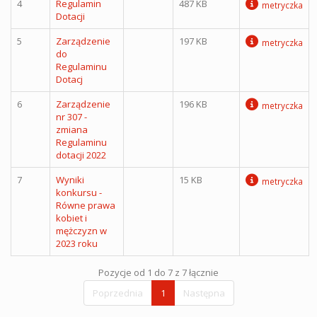
4
Regulamin
487 KB
metryczka
Dotacji
5
Zarządzenie
197 KB
metryczka
do
Regulaminu
Dotacj
6
Zarządzenie
196 KB
metryczka
nr 307 -
zmiana
Regulaminu
dotacji 2022
7
Wyniki
15 KB
metryczka
konkursu -
Równe prawa
kobiet i
mężczyzn w
2023 roku
Pozycje od 1 do 7 z 7 łącznie
Poprzednia
1
Następna