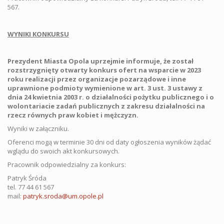
567.
WYNIKI KONKURSU
Prezydent Miasta Opola uprzejmie informuje, że został
rozstrzygnięty otwarty konkurs ofert na wsparcie w 2023
roku realizacji przez organizacje pozarządowe i inne
uprawnione podmioty wymienione w art. 3 ust. 3 ustawy z
dnia 24 kwietnia 2003 r. o działalności pożytku publicznego i o
wolontariacie zadań publicznych z zakresu działalności na
rzecz równych praw kobiet i mężczyzn.
Wyniki w załączniku.
Oferenci mogą w terminie 30 dni od daty ogłoszenia wyników żądać
wglądu do swoich akt konkursowych.
Pracownik odpowiedzialny za konkurs:
Patryk Śróda
tel. 77 44 61 567
mail:
patryk.sroda@um.opole.pl