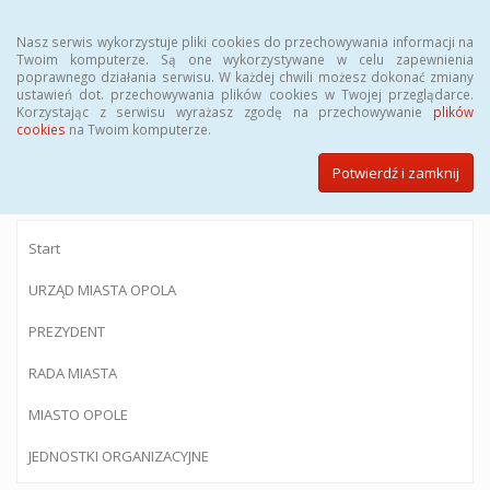
Menu
Nasz serwis wykorzystuje pliki cookies do przechowywania informacji na
Twoim komputerze. Są one wykorzystywane w celu zapewnienia
poprawnego działania serwisu. W każdej chwili możesz dokonać zmiany
ustawień dot. przechowywania plików cookies w Twojej przeglądarce.
Korzystając z serwisu wyrażasz zgodę na przechowywanie
plików
BIULETYN INFORMACJI PUBLICZNEJ
cookies
na Twoim komputerze.
Urzędu Miasta Opola
Potwierdź i zamknij
Start
URZĄD MIASTA OPOLA
PREZYDENT
RADA MIASTA
MIASTO OPOLE
JEDNOSTKI ORGANIZACYJNE