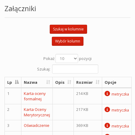
Załączniki
Szukaj w kolumnie
Wybór kolumn
Pokaż
pozycji
Szukaj:
Lp
Nazwa
Opis
Rozmiar
Opcje
1
Karta oceny
214 KB
metryczka
formalnej
2
Karta Oceny
217 KB
metryczka
Merytorycznej
3
Oświadczenie
369 KB
metryczka