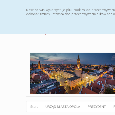
Statystyki
Instrukcja
Rejestr zmian
Archiw
Nasz serwis wykorzystuje pliki cookies do przechowywani
dokonać zmiany ustawień dot. przechowywania plików cooki
Start
URZĄD MIASTA OPOLA
PREZYDENT