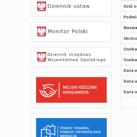
Ilość 
Podmio
Nazwa
Skróco
Osoba,
Osoba,
Data w
Data u
Data o