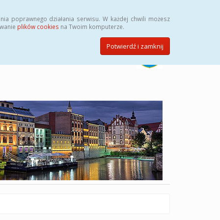
Szukaj
nia poprawnego działania serwisu. W każdej chwili możesz
ywanie
plików cookies
na Twoim komputerze.
Potwierdź i zamknij