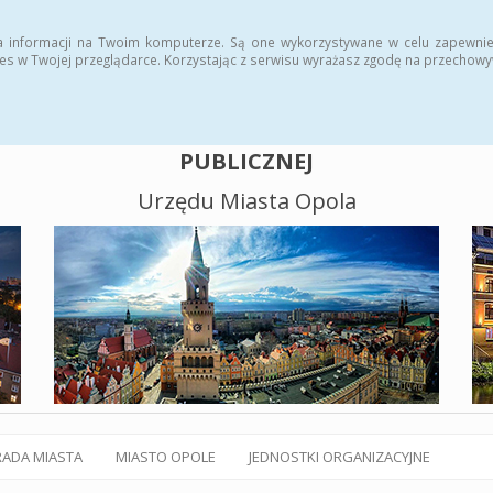
alny BIP
Polityka plików cookies
a informacji na Twoim komputerze. Są one wykorzystywane w celu zapewnie
es w Twojej przeglądarce. Korzystając z serwisu wyrażasz zgodę na przechow
BIULETYN INFORMACJI
PUBLICZNEJ
Urzędu Miasta Opola
RADA MIASTA
MIASTO OPOLE
JEDNOSTKI ORGANIZACYJNE