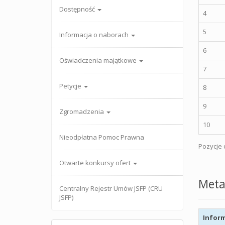
Dostępność
4
5
Informacja o naborach
6
Oświadczenia majątkowe
7
Petycje
8
9
Zgromadzenia
10
Nieodpłatna Pomoc Prawna
Pozycje o
Otwarte konkursy ofert
Meta
Centralny Rejestr Umów JSFP (CRU
JSFP)
Inform