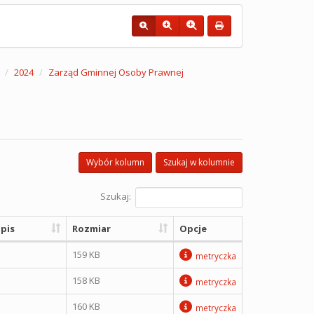
2024
Zarząd Gminnej Osoby Prawnej
Wybór kolumn
Szukaj w kolumnie
Szukaj:
pis
Rozmiar
Opcje
159 KB
metryczka
158 KB
metryczka
160 KB
metryczka