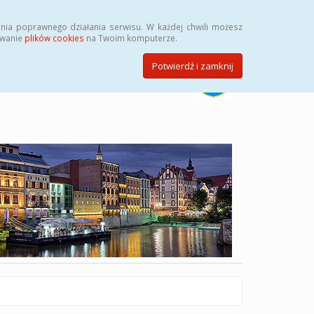
Szukaj
nia poprawnego działania serwisu. W każdej chwili możesz
ywanie
plików cookies
na Twoim komputerze.
Potwierdź i zamknij