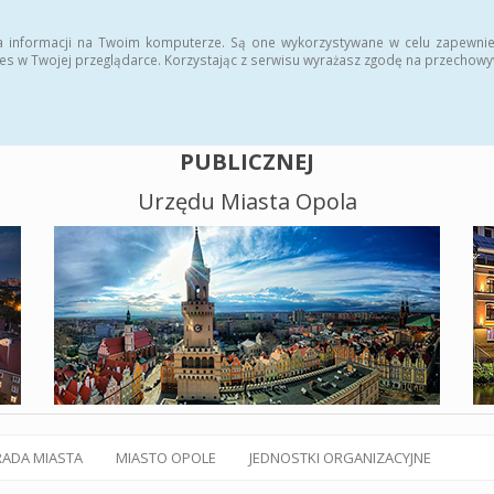
alny BIP
Polityka plików cookies
a informacji na Twoim komputerze. Są one wykorzystywane w celu zapewnie
es w Twojej przeglądarce. Korzystając z serwisu wyrażasz zgodę na przechow
BIULETYN INFORMACJI
PUBLICZNEJ
Urzędu Miasta Opola
RADA MIASTA
MIASTO OPOLE
JEDNOSTKI ORGANIZACYJNE