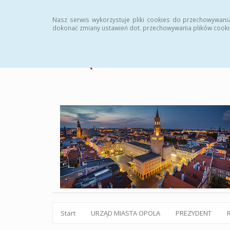
Statystyki
Instrukcja
Rejestr zmian
Archiw
Nasz serwis wykorzystuje pliki cookies do przechowywani
dokonać zmiany ustawień dot. przechowywania plików cooki
Start
URZĄD MIASTA OPOLA
PREZYDENT