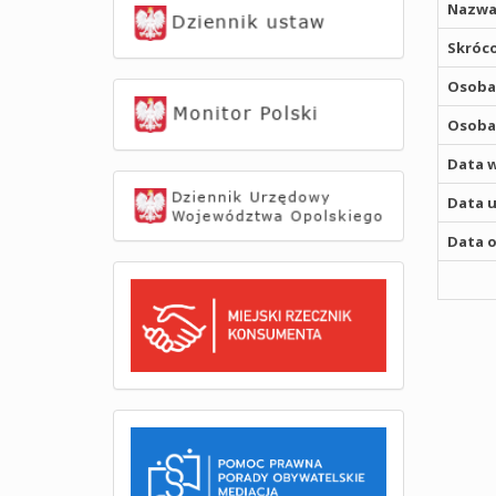
Nazwa
Skróco
Osoba,
Osoba,
Data w
Data u
Data o