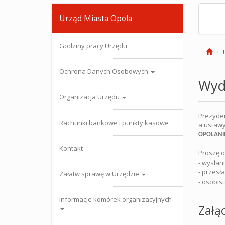
Urząd Miasta Opola
Godziny pracy Urzędu
Ochrona Danych Osobowych
Wydz
Organizacja Urzędu
Prezyden
Rachunki bankowe i punkty kasowe
a ustawy
OPOLANI
Kontakt
Proszę o
- wysłan
- przesł
Załatw sprawę w Urzędzie
- osobis
Informacje komórek organizacyjnych
Załąc