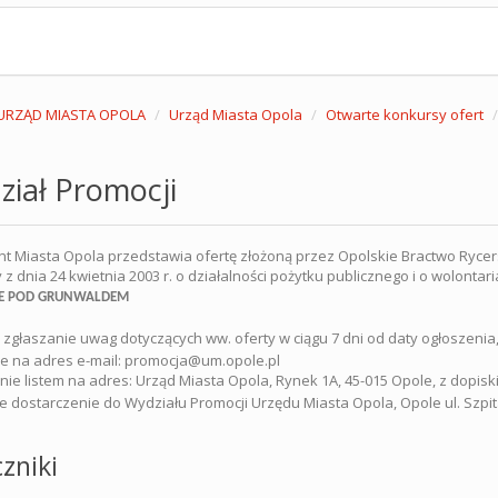
URZĄD MIASTA OPOLA
Urząd Miasta Opola
Otwarte konkursy ofert
iał Promocji
t Miasta Opola przedstawia ofertę złożoną przez Opolskie Bractwo Rycersk
 z dnia 24 kwietnia 2003 r. o działalności pożytku publicznego i o wolontar
E POD GRUNWALDEM
 zgłaszanie uwag dotyczących ww. oferty w ciągu 7 dni od daty ogłoszenia, 
ie na adres e-mail: promocja@um.opole.pl
anie listem na adres: Urząd Miasta Opola, Rynek 1A, 45-015 Opole, z dopis
te dostarczenie do Wydziału Promocji Urzędu Miasta Opola, Opole ul. Szpita
zniki