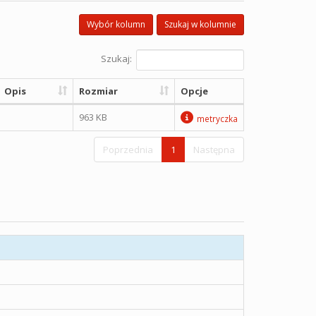
Wybór kolumn
Szukaj w kolumnie
Szukaj:
Opis
Rozmiar
Opcje
963 KB
metryczka
Poprzednia
1
Następna