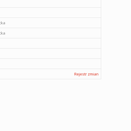
cka
cka
Rejestr zmian