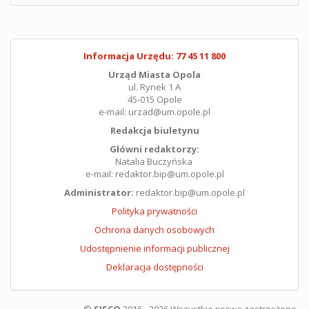
Informacja Urzędu: 77 45 11 800
Urząd Miasta Opola
ul. Rynek 1 A
45-015 Opole
e-mail: urzad@um.opole.pl
Redakcja biuletynu
Główni redaktorzy:
Natalia Buczyńska
e-mail: redaktor.bip@um.opole.pl
Administrator:
redaktor.bip@um.opole.pl
Polityka prywatności
Ochrona danych osobowych
Udostępnienie informacji publicznej
Deklaracja dostępności
©
SISCO
2016 - 2026 Wszystkie prawa zastrzeżone.