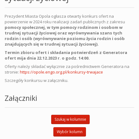
Prezydent Miasta Opola ogłasza otwarty konkurs ofert na
powierzenie w 2024 roku realizacji zadań publicznych z zakresu
pomocy społecznej, w tym pomocy rodzinom i osobom w
trudnej sytuacji życiowej oraz wyrównywania szans tych
rodzin i osób (wyrównywanie poziomu życia rodzin i osób
znajdujących się w trudnej sytuacji życiowej).
Termin zbioru ofert i składania potwierdzeń z Generatora
ofert mija dnia 22.12.2023 r. o godz. 14:00.
Oferty należy składać wyłącznie za pośrednictwem Generatora na
stronie:
https://opole.engo.org.pl/konkursy-trwajace
Szczegóły konkursu w załączniku.
Załączniki
Szukaj w kolumnie
Wybór kolumn