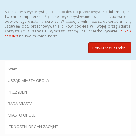
Menu
Nasz serwis wykorzystuje pliki cookies do przechowywania informacji na
Twoim komputerze. Są one wykorzystywane w celu zapewnienia
poprawnego działania serwisu. W każdej chwili możesz dokonać zmiany
ustawień dot. przechowywania plików cookies w Twojej przeglądarce.
Korzystając z serwisu wyrażasz zgodę na przechowywanie
plików
BIULETYN INFORMACJI PUBLICZNEJ
cookies
na Twoim komputerze.
Urzędu Miasta Opola
Potwierdź i zamknij
Start
URZĄD MIASTA OPOLA
PREZYDENT
RADA MIASTA
MIASTO OPOLE
JEDNOSTKI ORGANIZACYJNE