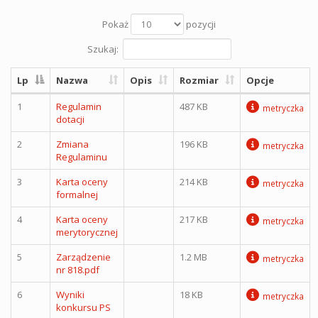
Pokaż
pozycji
Szukaj:
Lp
Nazwa
Opis
Rozmiar
Opcje
1
Regulamin
487 KB
metryczka
dotacji
2
Zmiana
196 KB
metryczka
Regulaminu
3
Karta oceny
214 KB
metryczka
formalnej
4
Karta oceny
217 KB
metryczka
merytorycznej
5
Zarządzenie
1.2 MB
metryczka
nr 818.pdf
6
Wyniki
18 KB
metryczka
konkursu PS