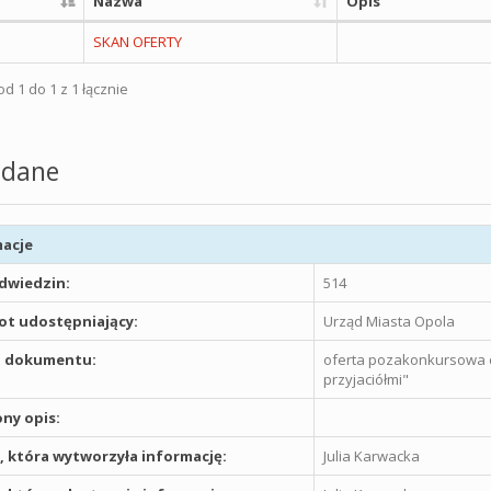
Nazwa
Opis
SKAN OFERTY
d 1 do 1 z 1 łącznie
dane
acje
odwiedzin:
514
t udostępniający:
Urząd Miasta Opola
 dokumentu:
oferta pozakonkursowa o
przyjaciółmi"
ny opis:
 która wytworzyła informację:
Julia Karwacka