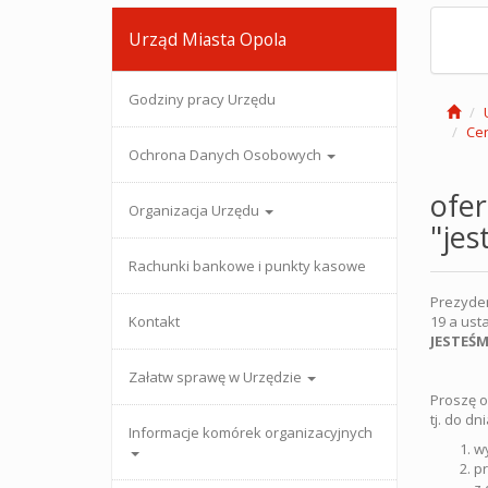
Urząd Miasta Opola
Godziny pracy Urzędu
Cen
Ochrona Danych Osobowych
ofer
Organizacja Urzędu
"jes
Rachunki bankowe i punkty kasowe
Prezyden
Kontakt
19 a usta
JESTEŚM
Załatw sprawę w Urzędzie
Proszę o
tj. do dn
Informacje komórek organizacyjnych
wy
pr