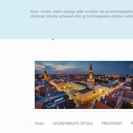
Statystyki
Instrukcja
Rejestr zmian
Archiw
Nasz serwis wykorzystuje pliki cookies do przechowywani
dokonać zmiany ustawień dot. przechowywania plików cooki
Start
URZĄD MIASTA OPOLA
PREZYDENT