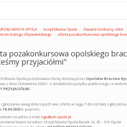
URZĄD MIASTA OPOLA
Urząd Miasta Opola
Otwarte konkursy ofert
trum Dialogu Obywatelskiego
oferta pozakonkursowa opolskiego bract
ta pozakonkursowa opolskiego brac
teśmy przyjaciółmi"
t Miasta Opola przedstawia ofertę złożoną przez
Opolskie Bractwo Ry
wy z dnia 24 kwietnia 2003 r. o działalności pożytku publicznego i o wolontar
Y PRZYJACIÓŁMI.
 zgłaszanie uwag dotyczących ww. oferty w ciągu 7 dni od daty ogłoszenia
ia
18.04
.2025 r
. poprzez:
słanie na adres e-mail:
ngo@um.opole.pl
,
zesłanie listem na adres: Urząd Miasta Opola Rynek 1A, 45 – 015 Opole