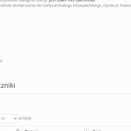
dopiskiem: uwagi do oferty:
JESTEŚMY PRZYJACIÓŁMI.
obiste dostarczenie do Centrum Dialogu Obywatelskiego, Opole ul. Damro
i:
zniki
pozycji