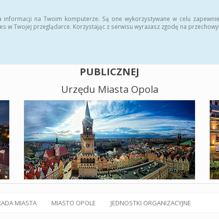
alny BIP
Polityka plików cookies
a informacji na Twoim komputerze. Są one wykorzystywane w celu zapewnie
es w Twojej przeglądarce. Korzystając z serwisu wyrażasz zgodę na przechow
BIULETYN INFORMACJI
PUBLICZNEJ
Urzędu Miasta Opola
RADA MIASTA
MIASTO OPOLE
JEDNOSTKI ORGANIZACYJNE