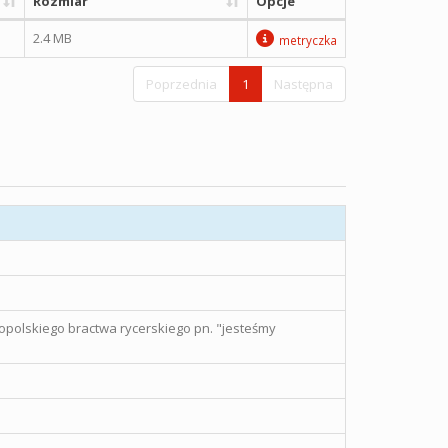
Rozmiar
Opcje
2.4 MB
metryczka
Poprzednia
1
Następna
polskiego bractwa rycerskiego pn. "jesteśmy