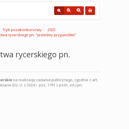
Tryb pozakonkursowy
2025
wa rycerskiego pn. "jesteśmy przyjaciółmi"
twa rycerskiego pn.
cerskie
na realizację zadania publicznego, zgodnie z art.
iacie (Dz. U. z 2024 r. poz. 1791 z późn. zm.) pn
.