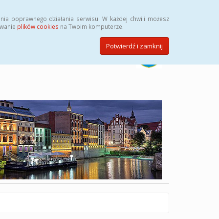
Szukaj
nia poprawnego działania serwisu. W każdej chwili możesz
ywanie
plików cookies
na Twoim komputerze.
Potwierdź i zamknij