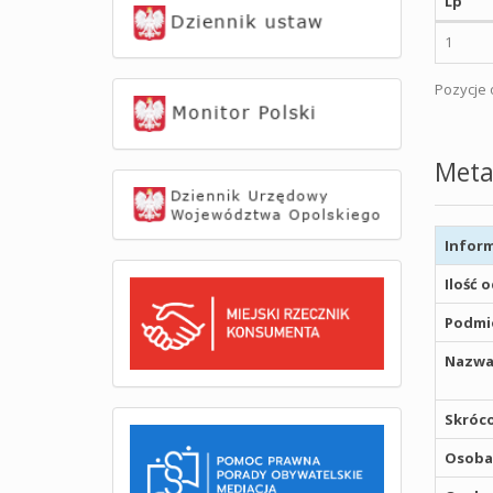
Lp
1
Pozycje o
Meta
Inform
Ilość 
Podmio
Nazwa
Skróco
Osoba,