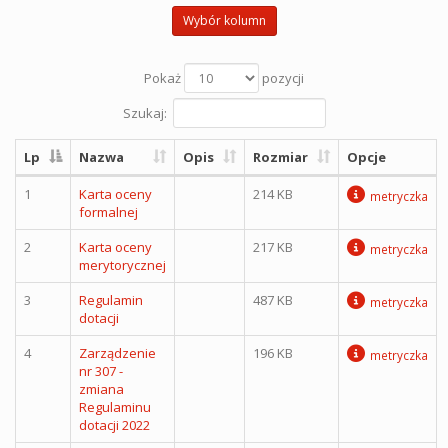
Wybór kolumn
Pokaż
pozycji
Szukaj:
Lp
Nazwa
Opis
Rozmiar
Opcje
1
Karta oceny
214 KB
metryczka
formalnej
2
Karta oceny
217 KB
metryczka
merytorycznej
3
Regulamin
487 KB
metryczka
dotacji
4
Zarządzenie
196 KB
metryczka
nr 307 -
zmiana
Regulaminu
dotacji 2022