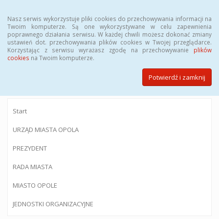
Menu
Nasz serwis wykorzystuje pliki cookies do przechowywania informacji na
Twoim komputerze. Są one wykorzystywane w celu zapewnienia
poprawnego działania serwisu. W każdej chwili możesz dokonać zmiany
ustawień dot. przechowywania plików cookies w Twojej przeglądarce.
Korzystając z serwisu wyrażasz zgodę na przechowywanie
plików
BIULETYN INFORMACJI PUBLICZNEJ
cookies
na Twoim komputerze.
Urzędu Miasta Opola
Potwierdź i zamknij
Start
URZĄD MIASTA OPOLA
PREZYDENT
RADA MIASTA
MIASTO OPOLE
JEDNOSTKI ORGANIZACYJNE