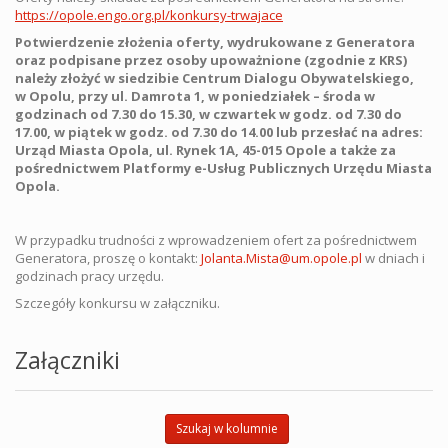
https://opole.engo.org.pl/konkursy-trwajace
Potwierdzenie złożenia oferty, wydrukowane z Generatora
oraz podpisane przez osoby upoważnione (zgodnie z KRS)
należy złożyć w siedzibie Centrum Dialogu Obywatelskiego,
w Opolu, przy ul. Damrota 1, w poniedziałek – środa w
godzinach od 7.30 do 15.30, w czwartek w godz. od 7.30 do
17.00, w piątek w godz. od 7.30 do 14.00 lub przesłać na adres:
Urząd Miasta Opola, ul. Rynek 1A, 45-015 Opole a także za
pośrednictwem Platformy e-Usług Publicznych Urzędu Miasta
Opola.
W przypadku trudności z wprowadzeniem ofert za pośrednictwem
Generatora, proszę o kontakt:
Jolanta.Mista@um.opole.pl
w dniach i
godzinach pracy urzędu.
Szczegóły konkursu w załączniku.
Załączniki
Szukaj w kolumnie