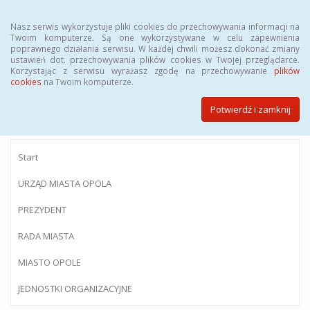
Menu
Nasz serwis wykorzystuje pliki cookies do przechowywania informacji na
Twoim komputerze. Są one wykorzystywane w celu zapewnienia
poprawnego działania serwisu. W każdej chwili możesz dokonać zmiany
ustawień dot. przechowywania plików cookies w Twojej przeglądarce.
Korzystając z serwisu wyrażasz zgodę na przechowywanie
plików
BIULETYN INFORMACJI PUBLICZNEJ
cookies
na Twoim komputerze.
Urzędu Miasta Opola
Potwierdź i zamknij
Start
URZĄD MIASTA OPOLA
PREZYDENT
RADA MIASTA
MIASTO OPOLE
JEDNOSTKI ORGANIZACYJNE