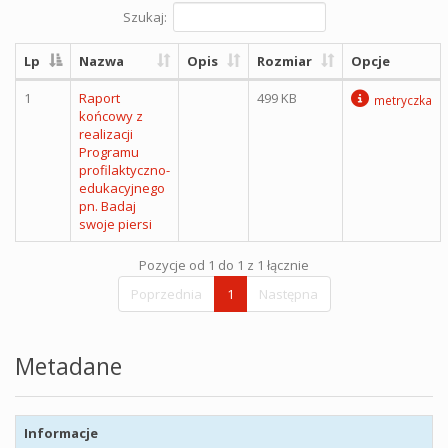
Szukaj:
Lp
Nazwa
Opis
Rozmiar
Opcje
1
Raport
499 KB
metryczka
końcowy z
realizacji
Programu
profilaktyczno-
edukacyjnego
pn. Badaj
swoje piersi
Pozycje od 1 do 1 z 1 łącznie
Poprzednia
1
Następna
Metadane
Informacje