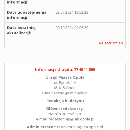
informacji:
Data udostępnienia
02.07.2024 13:52:28
informacji:
Data ostatniej
09.10.2024 09:06:29
aktualizacji:
Rejestr zmian
Informacja Urzędu: 77 45 11 800
Urząd Miasta Opola
ul. Rynek 1 A
45-015 Opole
e-mail: urzad@um.opole.pl
Redakcja biuletynu
Główni redaktorzy:
Natalia Buczyńska
e-mail: redaktor.bip@um.opole.pl
Administrator:
redaktor.bip@um.opole.pl