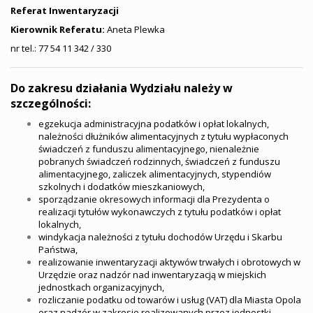
Referat Inwentaryzacji
Kierownik Referatu:
Aneta Plewka
nr tel.: 77 54 11 342 / 330
Do zakresu działania Wydziału należy w
szczególności:
egzekucja administracyjna podatków i opłat lokalnych,
należności dłużników alimentacyjnych z tytułu wypłaconych
świadczeń z funduszu alimentacyjnego, nienależnie
pobranych świadczeń rodzinnych, świadczeń z funduszu
alimentacyjnego, zaliczek alimentacyjnych, stypendiów
szkolnych i dodatków mieszkaniowych,
sporządzanie okresowych informacji dla Prezydenta o
realizacji tytułów wykonawczych z tytułu podatków i opłat
lokalnych,
windykacja należności z tytułu dochodów Urzędu i Skarbu
Państwa,
realizowanie inwentaryzacji aktywów trwałych i obrotowych w
Urzędzie oraz nadzór nad inwentaryzacją w miejskich
jednostkach organizacyjnych,
rozliczanie podatku od towarów i usług (VAT) dla Miasta Opola
oraz nadzór w zakresie realizowanych przez jednostki