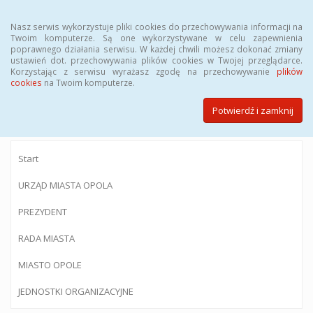
Menu
Nasz serwis wykorzystuje pliki cookies do przechowywania informacji na
Twoim komputerze. Są one wykorzystywane w celu zapewnienia
poprawnego działania serwisu. W każdej chwili możesz dokonać zmiany
ustawień dot. przechowywania plików cookies w Twojej przeglądarce.
Korzystając z serwisu wyrażasz zgodę na przechowywanie
plików
BIULETYN INFORMACJI PUBLICZNEJ
cookies
na Twoim komputerze.
Urzędu Miasta Opola
Potwierdź i zamknij
Start
URZĄD MIASTA OPOLA
PREZYDENT
RADA MIASTA
MIASTO OPOLE
JEDNOSTKI ORGANIZACYJNE