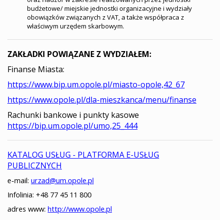
budżetowe/ miejskie jednostki organizacyjne i wydziały
obowiązków związanych z VAT, a także współpraca z
właściwym urzędem skarbowym.
ZAKŁADKI POWIĄZANE Z WYDZIAŁEM:
Finanse Miasta:
https://www.bip.um.opole.pl/miasto-opole,42_67
https://www.opole.pl/dla-mieszkanca/menu/finanse
Rachunki bankowe i punkty kasowe
https://bip.um.opole.pl/umo,25_444
KATALOG USŁUG - PLATFORMA E-USŁUG
PUBLICZNYCH
e-mail:
urzad@um.opole.pl
Infolinia: +48 77 45 11 800
adres www:
http://www.opole.pl