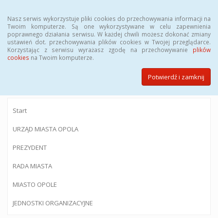
Menu
Nasz serwis wykorzystuje pliki cookies do przechowywania informacji na
Twoim komputerze. Są one wykorzystywane w celu zapewnienia
poprawnego działania serwisu. W każdej chwili możesz dokonać zmiany
ustawień dot. przechowywania plików cookies w Twojej przeglądarce.
Korzystając z serwisu wyrażasz zgodę na przechowywanie
plików
BIULETYN INFORMACJI PUBLICZNEJ
cookies
na Twoim komputerze.
Urzędu Miasta Opola
Potwierdź i zamknij
Start
URZĄD MIASTA OPOLA
PREZYDENT
RADA MIASTA
MIASTO OPOLE
JEDNOSTKI ORGANIZACYJNE