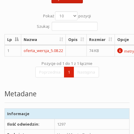
Pokaż
pozycji
Szukaj:
Lp
Nazwa
Opis
Rozmiar
Opcje
1
oferta_wersja_5.08.22
74 KB
metry
Pozycje od 1 do 1 z 1 łącznie
Poprzednia
1
Następna
Metadane
Informacje
Ilość odwiedzin:
1297