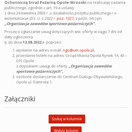
Ochotniczą Straż Pożarną Opole-Wrzoski
na realizację zadania
publicznego, zgodnie z art. 19 a ustawy
z dnia 24 kwietnia 2003 r. o działalności pożytku publicznego i o
wolontariacie (Dz. U. z 2022 r.
poz. 1327
, z późn. zm.) pn.
„Organizacja zawodów sportowo-pożarniczych”.
Proszę o zgłaszanie uwag dotyczących ww. oferty w ciągu 7 dni od
daty ogłoszenia
tj. do dnia
12.08.2022 r
. poprzez:
wysłanie na adres e-mail:
ngo@um.opole.pl
,
przesłanie listem na adres: Urząd Miasta Opola Rynek 1A, 45 –
015 Opole
z dopiskiem: uwagi do oferty
„Organizacja zawodów
sportowo-pożarniczych”,
osobiste dostarczenie do Centrum Dialogu Obywatelskiego,
Opole ul. Damrota 1.
Załączniki
Szukaj w kolumnie
Wybór kolumn