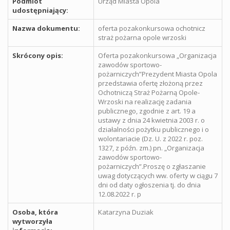
Podmiot
Urząd Miasta Opola
udostępniający:
Nazwa dokumentu:
oferta pozakonkursowa ochotnicz
straż pożarna opole wrzoski
Skrócony opis:
Oferta pozakonkursowa „Organizacja
zawodów sportowo-
pożarniczych”Prezydent Miasta Opola
przedstawia ofertę złożoną przez
Ochotniczą Straż Pożarną Opole-
Wrzoski na realizację zadania
publicznego, zgodnie z art. 19 a
ustawy z dnia 24 kwietnia 2003 r. o
działalności pożytku publicznego i o
wolontariacie (Dz. U. z 2022 r. poz.
1327, z późn. zm.) pn. „Organizacja
zawodów sportowo-
pożarniczych”.Proszę o zgłaszanie
uwag dotyczących ww. oferty w ciągu 7
dni od daty ogłoszenia tj. do dnia
12.08.2022 r. p
Osoba, która
Katarzyna Duziak
wytworzyła