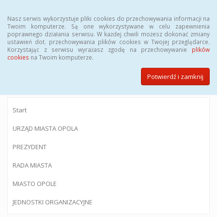
Menu
Nasz serwis wykorzystuje pliki cookies do przechowywania informacji na
Twoim komputerze. Są one wykorzystywane w celu zapewnienia
poprawnego działania serwisu. W każdej chwili możesz dokonać zmiany
ustawień dot. przechowywania plików cookies w Twojej przeglądarce.
Korzystając z serwisu wyrażasz zgodę na przechowywanie
plików
BIULETYN INFORMACJI PUBLICZNEJ
cookies
na Twoim komputerze.
Urzędu Miasta Opola
Potwierdź i zamknij
Start
URZĄD MIASTA OPOLA
PREZYDENT
RADA MIASTA
MIASTO OPOLE
JEDNOSTKI ORGANIZACYJNE