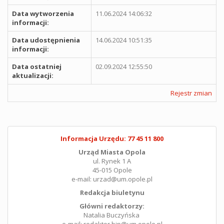
Data wytworzenia
11.06.2024 14:06:32
informacji:
Data udostępnienia
14.06.2024 10:51:35
informacji:
Data ostatniej
02.09.2024 12:55:50
aktualizacji:
Rejestr zmian
Informacja Urzędu: 77 45 11 800
Urząd Miasta Opola
ul. Rynek 1 A
45-015 Opole
e-mail: urzad@um.opole.pl
Redakcja biuletynu
Główni redaktorzy:
Natalia Buczyńska
e-mail: redaktor.bip@um.opole.pl