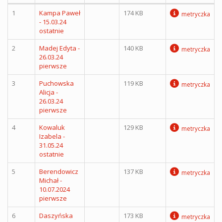
1
Kampa Paweł
174 KB
metryczka
- 15.03.24
ostatnie
2
Madej Edyta -
140 KB
metryczka
26.03.24
pierwsze
3
Puchowska
119 KB
metryczka
Alicja -
26.03.24
pierwsze
4
Kowaluk
129 KB
metryczka
Izabela -
31.05.24
ostatnie
5
Berendowicz
137 KB
metryczka
Michał -
10.07.2024
pierwsze
6
Daszyńska
173 KB
metryczka