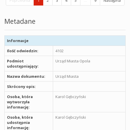
Poprzednia
1
2
3
4
5
…
9
Następna
Metadane
Informacje
Ilość odwiedzin:
4102
Podmiot
Urząd Miasta Opola
udostępniający:
Nazwa dokumentu:
Urząd Miasta
Skrócony opis:
Osoba, która
Karol Gębczyński
wytworzyła
informację:
Osoba, która
Karol Gębczyński
udostępnia
informację: