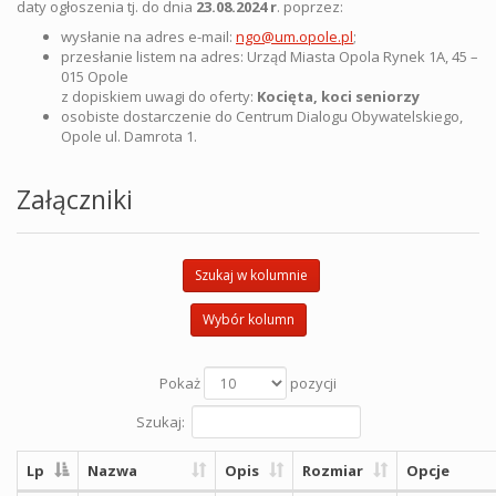
daty ogłoszenia tj. do dnia
23.08.2024 r
. poprzez:
wysłanie na adres e-mail:
ngo@um.opole.pl
;
przesłanie listem na adres: Urząd Miasta Opola Rynek 1A, 45 –
015 Opole
z dopiskiem uwagi do oferty:
Kocięta, koci seniorzy
osobiste dostarczenie do Centrum Dialogu Obywatelskiego,
Opole ul. Damrota 1.
Załączniki
Szukaj w kolumnie
Wybór kolumn
Pokaż
pozycji
Szukaj:
Lp
Nazwa
Opis
Rozmiar
Opcje