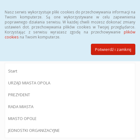
Menu
Nasz serwis wykorzystuje pliki cookies do przechowywania informacji na
Twoim komputerze. Są one wykorzystywane w celu zapewnienia
poprawnego działania serwisu. W każdej chwili możesz dokonać zmiany
ustawień dot. przechowywania plików cookies w Twojej przeglądarce.
Korzystając z serwisu wyrażasz zgodę na przechowywanie
plików
BIULETYN INFORMACJI PUBLICZNEJ
cookies
na Twoim komputerze.
Urzędu Miasta Opola
Potwierdź i zamknij
Start
URZĄD MIASTA OPOLA
PREZYDENT
RADA MIASTA
MIASTO OPOLE
JEDNOSTKI ORGANIZACYJNE