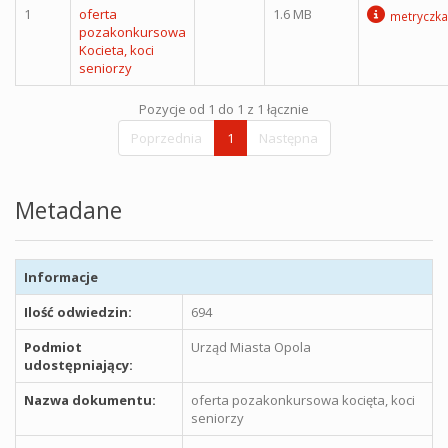
1
oferta
1.6 MB
metryczka
pozakonkursowa
Kocieta, koci
seniorzy
Pozycje od 1 do 1 z 1 łącznie
Poprzednia
1
Następna
Metadane
Informacje
Ilość odwiedzin:
694
Podmiot
Urząd Miasta Opola
udostępniający:
Nazwa dokumentu:
oferta pozakonkursowa kocięta, koci
seniorzy