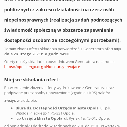
publicznych z zakresu działalności na rzecz osób
niepełnosprawnych (realizacja zadań podnoszących
świadomość społeczną w obszarze zapewnienia
dostępności osobom ze szczególnymi potrzebami).
Termin zbioru ofert i składania potwierdzeń z Generatora ofert mija
dnia 28 lutego 2025 r. o godz. 14:00
.
Oferty należy składać za pośrednictwem Generatora na stronie:
https://opole.engo.org.pl/konkursy-trwajace
Miejsce składania ofert:
Potwierdzenie złożenia oferty wydrukowane z Generatora oraz
podpisane przez osoby upoważnione (zgodnie z KRS) należy:
złożyć
w siedzibie:
Biura ds. Dostępności Urzędu Miasta Opola
, ul. płk.
Witolda Pileckiego 1, 45-331 Opole,
lub
Urzędu Miasta Opola
, ul. Rynek 1a, 45-015 Opole,
od poniedziałku do środy, w godzinach od 7:30 do 15:30, czwartek w