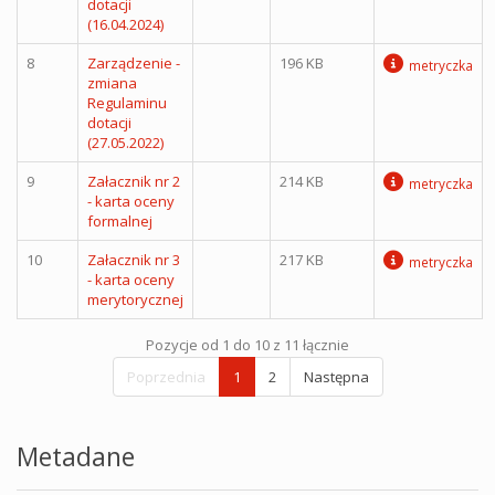
dotacji
(16.04.2024)
8
Zarządzenie -
196 KB
metryczka
zmiana
Regulaminu
dotacji
(27.05.2022)
9
Załacznik nr 2
214 KB
metryczka
- karta oceny
formalnej
10
Załacznik nr 3
217 KB
metryczka
- karta oceny
merytorycznej
Pozycje od 1 do 10 z 11 łącznie
Poprzednia
1
2
Następna
Metadane