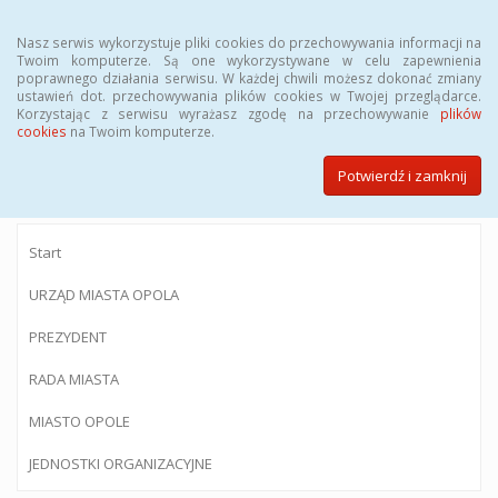
Menu
Nasz serwis wykorzystuje pliki cookies do przechowywania informacji na
Twoim komputerze. Są one wykorzystywane w celu zapewnienia
poprawnego działania serwisu. W każdej chwili możesz dokonać zmiany
ustawień dot. przechowywania plików cookies w Twojej przeglądarce.
Korzystając z serwisu wyrażasz zgodę na przechowywanie
plików
BIULETYN INFORMACJI PUBLICZNEJ
cookies
na Twoim komputerze.
Urzędu Miasta Opola
Potwierdź i zamknij
Start
URZĄD MIASTA OPOLA
PREZYDENT
RADA MIASTA
MIASTO OPOLE
JEDNOSTKI ORGANIZACYJNE