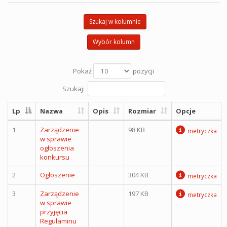
Szukaj w kolumnie
Wybór kolumn
Pokaż
pozycji
Szukaj:
Lp
Nazwa
Opis
Rozmiar
Opcje
1
Zarządzenie
98 KB
metryczka
w sprawie
ogłoszenia
konkursu
2
Ogłoszenie
304 KB
metryczka
3
Zarządzenie
197 KB
metryczka
w sprawie
przyjęcia
Regulaminu