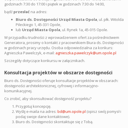
godzinach 7:30 do 17:00 i piątek w godzinach 7:30 do 14:00,
bądź
przesłać
na adres:
Biuro ds. Dostępności Urząd Miasta Opola
, ul. płk. Witolda
Pileckiego 1, 45-331 Opole,
lub
Urząd Miasta Opola
, ul. Rynek 1a, 45-015 Opole.
W przypadku trudności z wprowadzeniem ofert za pośrednictwem
Generatora, prosimy o kontakt z pracownikiem Biura ds. Dostępności
w godzinach pracy urzędu. Osoba odpowiedzialna za konkurs:
Agnieszka Pawelczyk, e-mail:
agnieszka.pawelczyk@um.opole.pl
Szczegóły dotyczące konkursu w załącznikach.
Konsultacja projektów w obszarze dostępności
Biuro ds. Dostępności oferuje konsultacje projektów w obszarach:
dostępności architektonicznej, cyfrowej i informacyjno-
komunikacyjnej.
Co zrobić, aby skonsultować dostępność projektu?
Przygotuj koncepcję.
Wyślij e-maila na adres:
bd@um.opole.pl
(opisz swój pomysł i
podaj swoje dane kontaktowe).
Biuro ds. Dostępności skontaktuje się z Tobą.