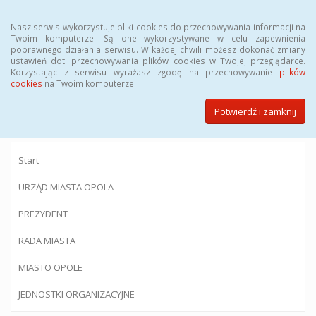
Menu
Nasz serwis wykorzystuje pliki cookies do przechowywania informacji na
Twoim komputerze. Są one wykorzystywane w celu zapewnienia
poprawnego działania serwisu. W każdej chwili możesz dokonać zmiany
ustawień dot. przechowywania plików cookies w Twojej przeglądarce.
Korzystając z serwisu wyrażasz zgodę na przechowywanie
plików
BIULETYN INFORMACJI PUBLICZNEJ
cookies
na Twoim komputerze.
Urzędu Miasta Opola
Potwierdź i zamknij
Start
URZĄD MIASTA OPOLA
PREZYDENT
RADA MIASTA
MIASTO OPOLE
JEDNOSTKI ORGANIZACYJNE