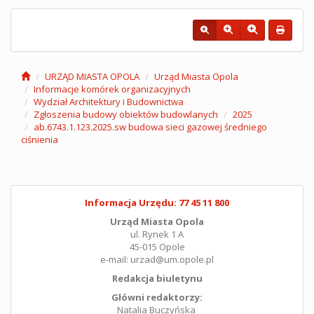
URZĄD MIASTA OPOLA
Urząd Miasta Opola
Informacje komórek organizacyjnych
Wydział Architektury i Budownictwa
Zgłoszenia budowy obiektów budowlanych
2025
ab.6743.1.123.2025.sw budowa sieci gazowej średniego
ciśnienia
Informacja Urzędu: 77 45 11 800
Urząd Miasta Opola
ul. Rynek 1 A
45-015 Opole
e-mail: urzad@um.opole.pl
Redakcja biuletynu
Główni redaktorzy:
Natalia Buczyńska