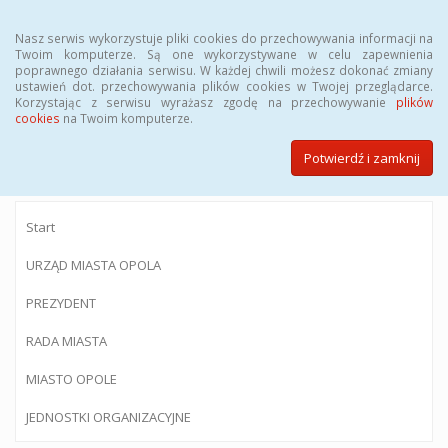
Menu
Nasz serwis wykorzystuje pliki cookies do przechowywania informacji na
Twoim komputerze. Są one wykorzystywane w celu zapewnienia
poprawnego działania serwisu. W każdej chwili możesz dokonać zmiany
ustawień dot. przechowywania plików cookies w Twojej przeglądarce.
Korzystając z serwisu wyrażasz zgodę na przechowywanie
plików
BIULETYN INFORMACJI PUBLICZNEJ
cookies
na Twoim komputerze.
Urzędu Miasta Opola
Potwierdź i zamknij
Start
URZĄD MIASTA OPOLA
PREZYDENT
RADA MIASTA
MIASTO OPOLE
JEDNOSTKI ORGANIZACYJNE